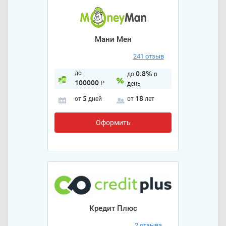
Мани Мен
241 отзыв
до
0.8%
до
в
100000
₽
день
5
18
от
дней
от
лет
Оформить
Кредит Плюс
2 отзыва