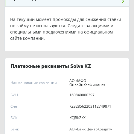
На текущий момент промокоды для снижения ставки
по займу не используются. Следите за акциями и
специальными предложениями на официальном
сайте компании.
Платежные реквизиты Solva KZ
АО «МФО
Наименование компании
ОнлайнКазФинанс»
БИН
160840000397
Счет
KZ328562203112749871
БИК
KCJBKZKX
Банк
АО «Банк ЦентрКредит»