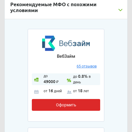
Рекомендуемые МФО с похожими
условиями
ВебЗайм
65 отзывов
до
0.8%
до
в
49000
₽
день
16
18
от
дней
от
лет
Оформить