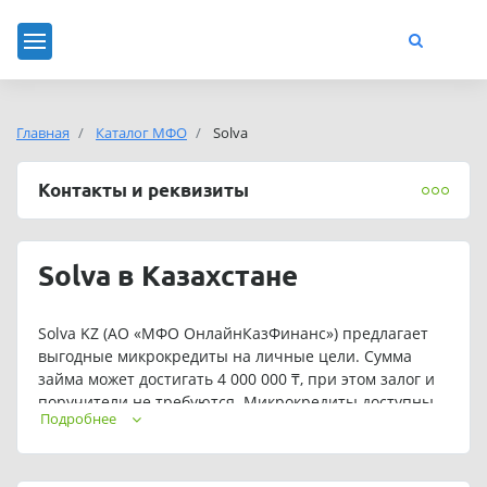
Главная
Каталог МФО
Solva
Контакты и реквизиты
Solva в Казахстане
Solva KZ (АО «МФО ОнлайнКазФинанс») предлагает
выгодные микрокредиты на личные цели. Сумма
займа может достигать 4 000 000 ₸, при этом залог и
поручители не требуются. Микрокредиты доступны
Подробнее
на любые цели, будь то бизнес или личные нужды.
Погашение задолженности осуществляется без
комиссии, а выдача займа также не облагается