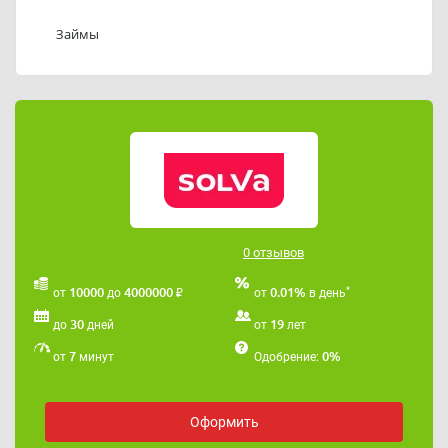
дополнительными сборами. Услуги информирования
Займы
предоставляются бесплатно.
В случае просрочки платежей начисляется штраф в
размере 0,5% в день, но не более 10% от суммы
кредита в год.
Деньги можно получить на карту или банковский
счет без необходимости посещения офиса.
Погашение осуществляется онлайн, через банкоматы
или в отделениях банков.
0 отзывов
₽
*
10000
4000000
0.01%
от
до
от
в день
30
19
до
дней
от
лет
7
0%
от
минут
Одобрение:
Оформить