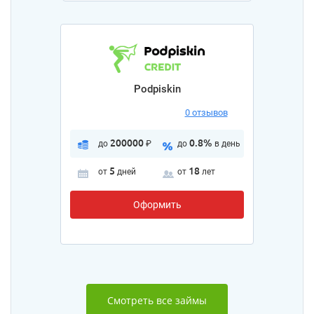
Podpiskin
0 отзывов
200000
0.8%
до
₽
до
в день
5
18
от
дней
от
лет
Оформить
Смотреть все займы