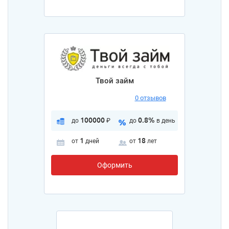
Твой займ
0 отзывов
100000
0.8%
до
₽
до
в день
1
18
от
дней
от
лет
Оформить