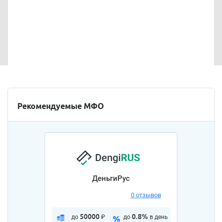
Рекомендуемые МФО
ДеньгиРус
0 отзывов
50000
0.8%
до
₽
до
в день