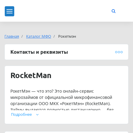
Главная
Каталог МФО
Рокетмэн
Контакты и реквизиты
RocketMan
РокетМэн — что это? Это онлайн-сервис
микрозаймов от официальной микрофинансовой
организации ООО МКК «РокетМэн» (RocketMan).
Займы выдаются полностью дистанционно — без
Подробнее
визита в офис, только через сайт. Официальный сайт
МФО РокетМэн: rocketman.ru. Номер телефона МФО
РокетМэн: 8-800-550-69-19 (бесплатно по России).