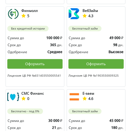
Финмолл
ВебЗайм
5
4.3
Без кредитной истории
Бесплатный займ
Сумма до
₽
Сумма до
₽
100 000
49 000
Срок до
дн.
Срок до
дн.
365
98
Одобрение
Одобрение
Среднее
Высокое
Оформить
Оформить
Лицензия ЦБ РФ №651403550005541
Лицензия ЦБ РФ №1903550009325
СМС Финанс
Е-заем
0
4.6
Бесплатно - под 0%
Бесплатный займ
Сумма до
₽
Сумма до
₽
30 000
45 000
Срок до
дн.
Срок до
дн.
21
180