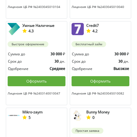
Лицензия ЦБ РФ №2403045010104
Лицензия ЦБ РФ №2403045010040
Умные Наличные
Credit7
4.3
4.2
Быстрое оформление
Бесплатный займ
Сумма до
₽
Сумма до
₽
30 000
30 000
Срок до
дн.
Срок до
дн.
30
30
Одобрение
Одобрение
Среднее
Высокое
Оформить
Оформить
Лицензия ЦБ РФ №2403140010047
Лицензия ЦБ РФ №2403045010082
Mikro-zaym
Bunny Money
5
0
Простая заявка