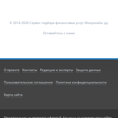
© 2014-2026 Сервис подбора финансовых услуг Микрозайм. ру.
Оставайтесь с нами:
О проекте
Контакты
Редакция и эксперты
Защита данных
Пользовательское соглашение
Политика конфиденциальности
Карта сайта
Предложение не является офертой. Конечные условия уточняйте