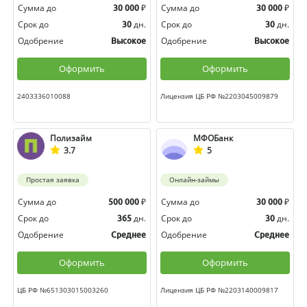
Сумма до
₽
Сумма до
₽
30 000
30 000
Срок до
дн.
Срок до
дн.
30
30
Одобрение
Одобрение
Высокое
Высокое
Оформить
Оформить
2403336010088
Лицензия ЦБ РФ №2203045009879
Полизайм
МФОБанк
3.7
5
Простая заявка
Онлайн-займы
Сумма до
₽
Сумма до
₽
500 000
30 000
Срок до
дн.
Срок до
дн.
365
30
Одобрение
Одобрение
Среднее
Среднее
Оформить
Оформить
ЦБ РФ №651303015003260
Лицензия ЦБ РФ №2203140009817