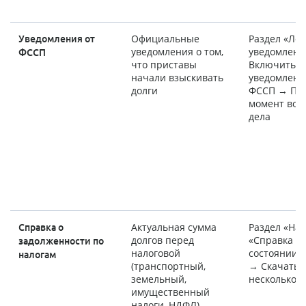
Официальные
Раздел «Ле
Уведомления от
уведомления о том,
уведомлени
ФССП
что приставы
Включить p
начали взыскивать
уведомлени
долги
ФССП → Пол
момент воз
дела
Актуальная сумма
Раздел «На
Справка о
долгов перед
«Справка о
задолженности по
налоговой
состоянии 
налогам
(транспортный,
→ Скачать 
земельный,
несколько с
имущественный
налоги, НДФЛ)