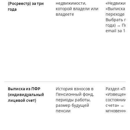
недвижимости,
«Недвижимо
(Росреестр) за три
которой владели или
«Выписка из
года
владеете
переходе п
Выбрать пе
года) → Пол
email за 1-3
История взносов в
Раздел «Пе
Выписка из ПФР
Пенсионный фонд,
«Извещение
(индивидуальный
периоды работы,
состоянии 
лицевой счет)
размер будущей
счета» → П
пенсии
мгновенно 