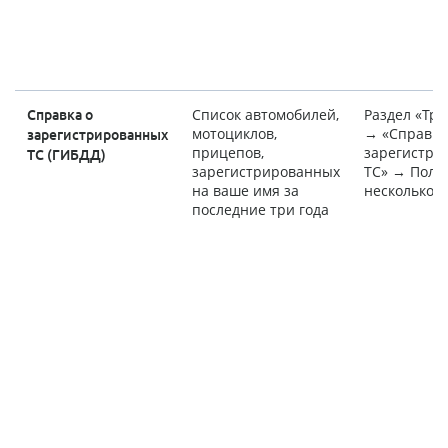
Список автомобилей,
Раздел «Тр
Справка о
мотоциклов,
→ «Справка
зарегистрированных
прицепов,
зарегистри
ТС (ГИБДД)
зарегистрированных
ТС» → Полу
на ваше имя за
несколько 
последние три года