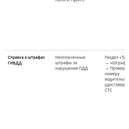
Неоплаченные
Раздел «Тр
Справка о штрафах
штрафы за
→ «Штрафы
ГИБДД
нарушения ПДД
→ Проверит
номеру
водительск
удостовере
СТС