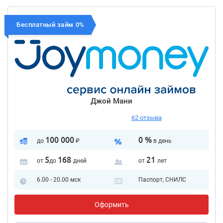
Бесплатный займ 0%
Джой Мани
62 отзыва
100 000
0 %
до
₽
в день
5
168
21
от
до
дней
от
лет
6.00 - 20.00 мск
Паспорт, СНИЛС
Оформить