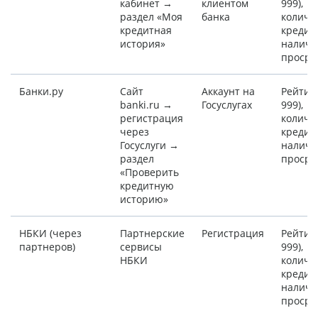
кабинет →
клиентом
999),
раздел «Моя
банка
количе
кредитная
кредит
история»
наличи
просро
Банки.ру
Сайт
Аккаунт на
Рейтинг
banki.ru →
Госуслугах
999),
регистрация
количе
через
кредит
Госуслуги →
наличи
раздел
просро
«Проверить
кредитную
историю»
НБКИ (через
Партнерские
Регистрация
Рейтинг
партнеров)
сервисы
999),
НБКИ
количе
кредит
наличи
просро