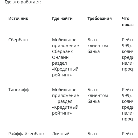
Где это работает:
Источник
Где найти
Требования
Что
показы
Сбербанк
Мобильное
Быть
Рейтинг
приложение
клиентом
999),
СберБанк
банка
количе
Онлайн →
кредит
раздел
наличи
«Кредитный
просро
рейтинг»
Тинькофф
Мобильное
Быть
Рейтинг
приложение
клиентом
999),
→ раздел
банка
количе
«Кредитный
кредит
рейтинг»
наличи
просро
Райффайзенбанк
Личный
Быть
Рейтинг