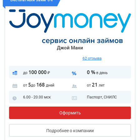
Джой Мани
62 отзыва
100 000
0 %
до
₽
в день
5
168
21
от
до
дней
от
лет
6.00 - 20.00 мск
Паспорт, СНИЛС
Оформить
Подробнее
о компании