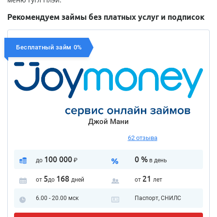
Рекомендуем займы без платных услуг и подписок
Бесплатный займ 0%
Джой Мани
62 отзыва
100 000
0 %
до
₽
в день
5
168
21
от
до
дней
от
лет
6.00 - 20.00 мск
Паспорт, СНИЛС