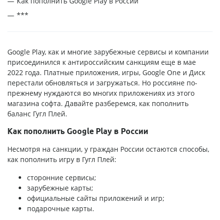
Как пополнить Google Play в России
***
Google Play, как и многие зарубежные сервисы и компании
присоединился к антироссийским санкциям еще в мае
2022 года. Платные приложения, игры, Google One и Диск
перестали обновляться и загружаться. Но россияне по-
прежнему нуждаются во многих приложениях из этого
магазина софта. Давайте разберемся, как пополнить
баланс Гугл Плей.
Как пополнить Google Play в России
Несмотря на санкции, у граждан России остаются способы,
как пополнить игру в Гугл Плей:
сторонние сервисы;
зарубежные карты;
официальные сайты приложений и игр;
подарочные карты.