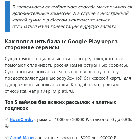
В зависимости от выбранного способа могут взиматься
дополнительные комиссии. А в случае с иностранной
картой сумма в рублевом эквиваленте может
отличаться из-за конвертации в другую валюту.
Как пополнить баланс Google Play через
сторонние сервисы
Существуют специальные сайты-посредники, которые
помогают оплачивать россиянам иностранные сервисы.
Суть простая: пользователю за определенную плату
предоставляют данные зарубежной банковской карты для
одноразового использования. К подобным сервисам
относится, например, O-plati.ru.
Топ 5 займов без всяких рассылок и платных
подписок
✅
сумма от 1000 до 30000 ₽, ставка от 0 до 0,8%.
Nova Credit
🎯
✅
доступные суммы от 3000 до 100000 ₽,
Джой Мани