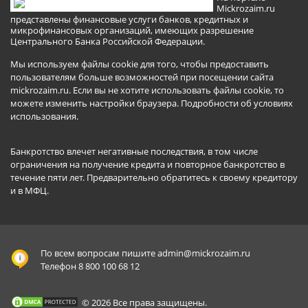
Mickrozaim.ru
представлены финансовые услуги банков, кредитных и
микрофинансовых организаций, имеющих разрешение
Центрального Банка Российской Федерации.
Мы используем файлы cookie для того, чтобы предоставить
пользователям больше возможностей при посещении сайта
mickrozaim.ru. Если вы не хотите использовать файлы cookie, то
можете изменить настройки браузера.
Подробности об условиях
использования
.
Банкротство влечет негативные последствия, в том числе
ограничения на получение кредита и повторное банкротство в
течение пяти лет. Предварительно обратитесь к своему кредитору
и в МФЦ.
По всем вопросам пишите
admin@mickrozaim.ru
Телефон 8 800 100 68 12
© 2026 Все права защищены.