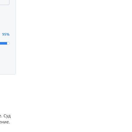
95%
. Суд
ение.