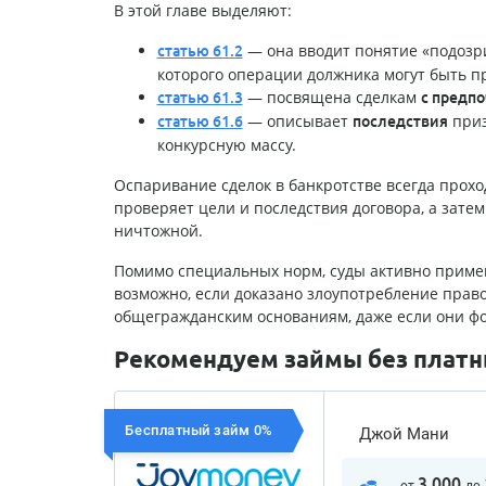
В этой главе выделяют:
— она вводит понятие «подозр
статью 61.2
которого операции должника могут быть п
— посвящена сделкам
статью 61.3
с предп
— описывает
приз
статью 61.6
последствия
конкурсную массу.
Оспаривание сделок в банкротстве всегда проход
проверяет цели и последствия договора, а зат
ничтожной.
Помимо специальных норм, суды активно приме
возможно, если доказано злоупотребление прав
общегражданским основаниям, даже если они фор
Рекомендуем займы без платны
Бесплатный займ 0%
Джой Мани
3 000