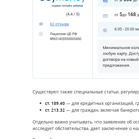
от
до
5
168
(4.4 / 5)
от
до
62 отзыва
6.00 - 20.00 м
Лицензия ЦБ РФ
№651403550005450
Минимальное коли
любую карту. Дост
договора на новый
предложения.
Существуют также специальные статьи, регулир
— для кредитных организаций, гд
ст. 189.40
— для граждан, включая банкротс
ст. 213.32
Отдельно важно учитывать, что заявление об ос
исследует обстоятельства, дает заключение о н