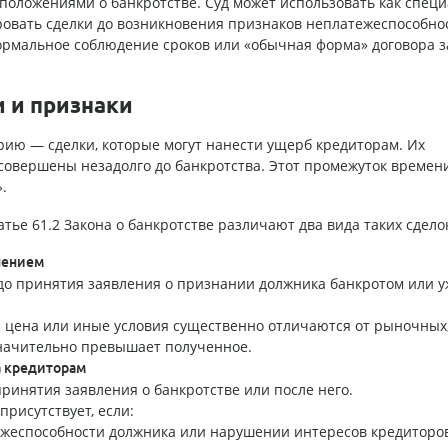
 положениями о банкротстве. Суд может использовать как спец
ровать сделки до возникновения признаков неплатежеспособно
формальное соблюдение сроков или «обычная форма» договора 
 и признаки
рию — сделки, которые могут нанести ущерб кредиторам. Их
совершены незадолго до банкротства. Этот промежуток времен
.
»
ье 61.2 Закона о банкротстве различают два вида таких сдело
нением
до принятия заявления о признании должника банкротом или у
 цена или иные условия существенно отличаются от рыночных,
начительно превышает полученное.
а кредиторам
ринятия заявления о банкротстве или после него.
присутствует, если:
тежеспособности должника или нарушении интересов кредиторов