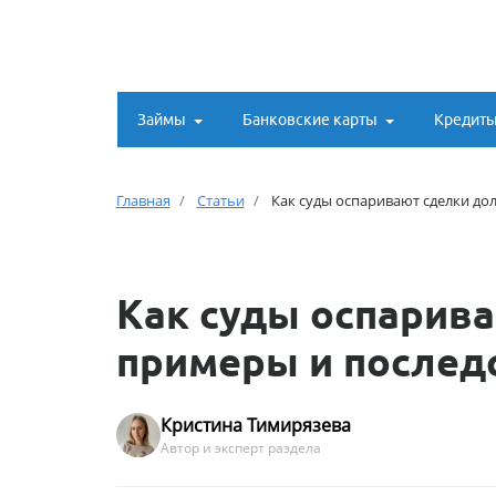
Займы
Банковские карты
Кредит
Главная
Статьи
Как суды оспаривают сделки до
Как суды оспарив
примеры и послед
Кристина Тимирязева
Автор и эксперт раздела