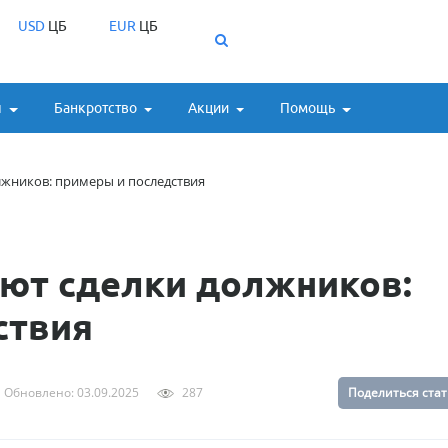
USD
ЦБ
EUR
ЦБ
ы
Банкротство
Акции
Помощь
лжников: примеры и последствия
ают сделки должников:
ствия
Обновлено: 03.09.2025
287
Поделиться ста