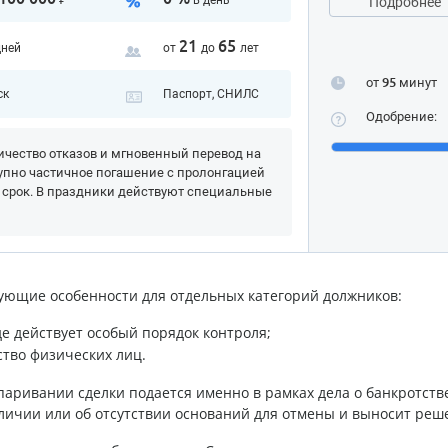
₽
в день
Подробнее
21
65
дней
от
до
лет
от
95
минут
ск
Паспорт, СНИЛС
Одобрение:
чество отказов и мгновенный перевод на
упно частичное погашение с пролонгацией
 срок. В праздники действуют специальные
ующие особенности для отдельных категорий должников:
е действует особый порядок контроля;
тво физических лиц.
паривании сделки подается именно в рамках дела о банкротстве
аличии или об отсутствии оснований для отмены и выносит реш