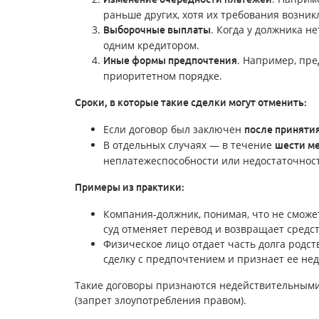
раньше других, хотя их требования возникл
. Когда у должника не
Выборочные выплаты
одним кредитором.
. Например, пре
Иные формы предпочтения
приоритетном порядке.
Сроки, в которые такие сделки могут отменить:
Если договор был заключен
после принятия
В отдельных случаях — в течение
шести ме
неплатежеспособности или недостаточнос
Примеры из практики:
Компания-должник, понимая, что не сможет
суд отменяет перевод и возвращает средст
Физическое лицо отдает часть долга родств
сделку с предпочтением и признает ее не
Такие договоры признаются недействительными не
(запрет злоупотребления правом).