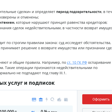
ительные сделки» и определяет
, в те
период подозрительности
роверены и отменены;
, которые нарушают принцип равенства кредиторов;
очтением
нания сделок недействительными, в частности возврат имущес
ит по строгим правилам закона: суд исследует обстоятельства,
ем принимает решение о возврате имущества или признании сде
няют и общие правила. Например, по
ст. 10 ГК РФ
оспаривание 
ом. Такие операции признаются недействительными по
мально не подпадают под главу III.1.
х услуг и подписок
Оформить
100 000
0 %