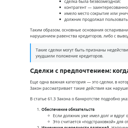
сделка была безвозмездной;
контрагент — заинтересованно
имело место сокрытие или уни
должник продолжал пользовать
Таким образом, основные основания оспаривани
нарушением равенства кредиторов, либо с вывод
Такие сделки могут быть признаны недействи
ухудшили положение кредиторов.
Сделки с предпочтением: ког
Еще одна важная категория — это сделки, в кот
Закон рассматривает такие действия как наруш
В статье 61.3 Закона о банкротстве подробно ук
Обеспечение обязательств
Если должник уже имел долг и вдруг 
Это считается «подстраховкой» для о
. Наприм
Изменение очередности платежей