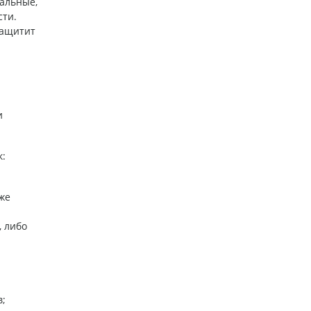
иальные,
сти.
защитит
и
к:
же
 либо
;