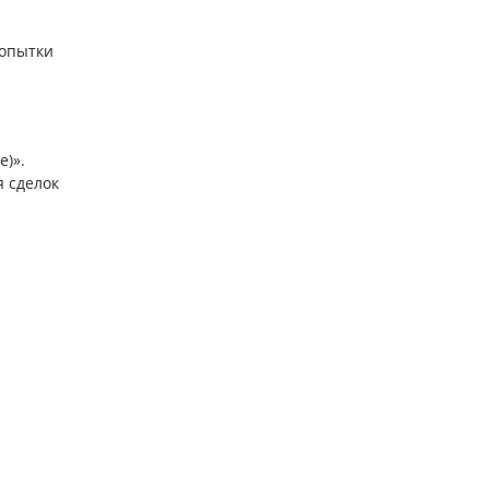
попытки
е)».
я сделок