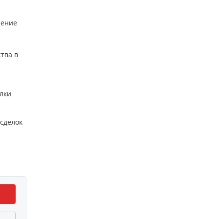
чение
тва в
лки
сделок