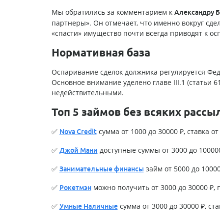
Мы обратились за комментарием к
Александру Б
партнеры». Он отмечает, что именно вокруг сд
«спасти» имущество почти всегда приводят к о
Нормативная база
Оспаривание сделок должника регулируется Ф
Основное внимание уделено главе III.1 (статьи 
недействительными.
Топ 5 займов без всяких рассы
✅
сумма от 1000 до 30000 ₽, ставка от 
Nova Credit
✅
доступные суммы от 3000 до 100000 
Джой Мани
✅
займ от 5000 до 100000
Занимательные финансы
✅
можно получить от 3000 до 30000 ₽, п
Рокетмэн
✅
сумма от 3000 до 30000 ₽, став
Умные Наличные