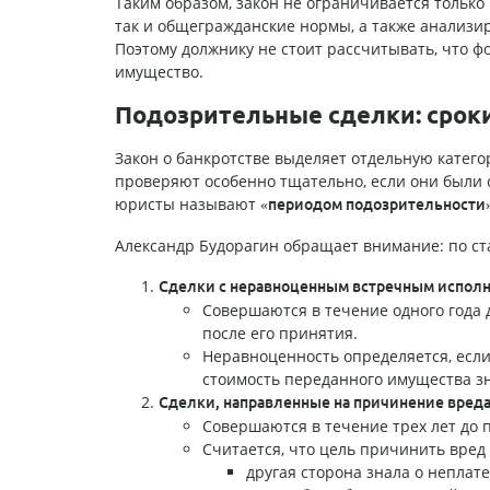
Таким образом, закон не ограничивается только
так и общегражданские нормы, а также анализи
Поэтому должнику не стоит рассчитывать, что 
имущество.
Подозрительные сделки: сроки
Закон о банкротстве выделяет отдельную катего
проверяют особенно тщательно, если они были 
юристы называют
«периодом подозрительности
Александр Будорагин обращает внимание: по стат
Сделки с неравноценным встречным испол
Совершаются в течение одного года 
после его принятия.
Неравноценность определяется, если
стоимость переданного имущества з
Сделки, направленные на причинение вред
Совершаются в течение трех лет до п
Считается, что цель причинить вред 
другая сторона знала о непла