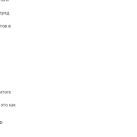
перед
тов в
итоге
это как
РФ