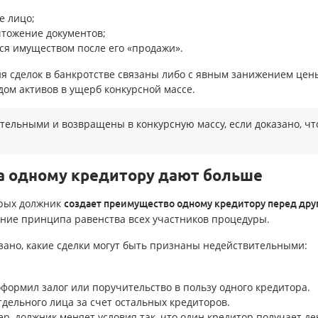
е лицо;
чтожение документов;
ся имуществом после его «продажи».
я сделок в банкротстве связаны либо с явным занижением цен
ом активов в ущерб конкурсной массе.
тельными и возвращены в конкурсную массу, если доказано, чт
да одному кредитору дают больше
орых должник
создает преимущество одному кредитору перед дру
ение принципа равенства всех участников процедуры.
азано, какие сделки могут быть признаны недействительными:
оформил залог или поручительство в пользу одного кредитора.
тдельного лица за счет остальных кредиторов.
ер, должник меняет условия так, что один кредитор получает де