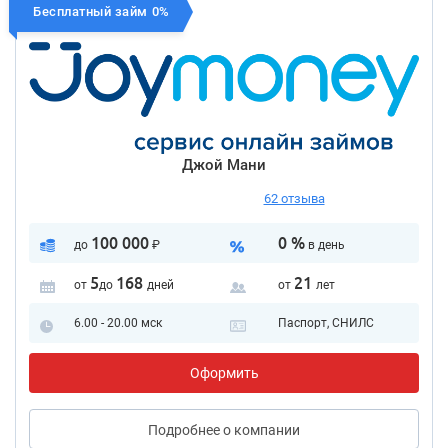
Бесплатный займ 0%
Джой Мани
62 отзыва
100 000
0 %
до
₽
в день
5
168
21
от
до
дней
от
лет
6.00 - 20.00 мск
Паспорт, СНИЛС
Оформить
Подробнее
о компании