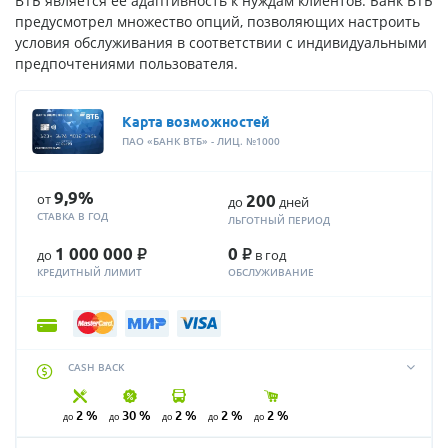
ВТБ является ее адаптивность к нуждам клиентов. Банк ВТБ
предусмотрел множество опций, позволяющих настроить
условия обслуживания в соответствии с индивидуальными
предпочтениями пользователя.
Карта возможностей
ПАО «БАНК ВТБ» - ЛИЦ. №1000
9,9%
от
200
до
дней
СТАВКА В ГОД
ЛЬГОТНЫЙ ПЕРИОД
Р
Р
1 000 000
0
до
в год
КРЕДИТНЫЙ ЛИМИТ
ОБСЛУЖИВАНИЕ
CASH BACK
2 %
30 %
2 %
2 %
2 %
до
до
до
до
до