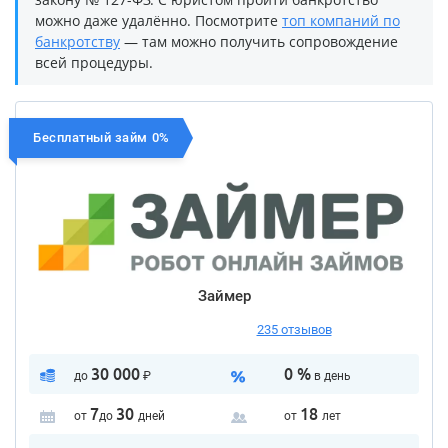
можно даже удалённо. Посмотрите
топ компаний по
банкротству
— там можно получить сопровождение
всей процедуры.
Бесплатный займ 0%
Займер
235 отзывов
30 000
0 %
до
₽
в день
7
30
18
от
до
дней
от
лет