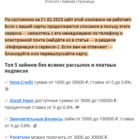
finicom главная страница
По состоянию на 21.02.2023 сайт этой компании не работает.
Если с вашей карты продолжаются списания в пользу этого
сервиса — свяжитесь с его менеджерами по телефону и
электронной почте (найдёте их в статье — в разделе
«Информация о сервисе»). Если вам не отвечают —
блокируйте или перевыпускайте карту.
Топ 5 займов без всяких рассылок и платных
подписок
✅
сумма от 1000 до 30000 ₽, ставка от 0 до 0,8%.
Nova Credit
🎯
✅
доступные суммы от 3000 до 100000 ₽,
Джой Мани
процентная ставка от 0 до 0.8%. 💸
✅
займ от 5000 до 100000 ₽, ставка
Занимательные финансы
от 0 до 0,8%. 💰
✅
можно получить от 3000 до 30000 ₽,
Рокетмэн