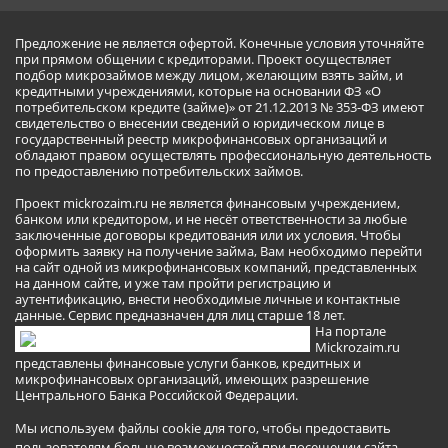
Предложение не является офертой. Конечные условия уточняйте
при прямом общении с кредиторами. Проект осуществляет
подбор микрозаймов между лицом, желающим взять займ, и
кредитными учреждениями, которые на основании ФЗ «О
потребительском кредите (займе)» от 21.12.2013 № 353-ФЗ имеют
свидетельство о внесении сведений о юридическом лице в
государственный реестр микрофинансовых организаций и
обладают правом осуществлять профессиональную деятельность
по предоставлению потребительских займов.
Проект mickrozaim.ru не является финансовым учреждением,
банком или кредитором, и не несёт ответственности за любые
заключенные договоры кредитования или их условия. Чтобы
оформить заявку на получение займа, Вам необходимо перейти
на сайт одной из микрофинансовых компаний, представленных
на данном сайте, и уже там пройти регистрацию и
аутентификацию, внести необходимые личные и контактные
данные. Сервис предназначен для лиц старше 18 лет.
На портале
Mickrozaim.ru
представлены финансовые услуги банков, кредитных и
микрофинансовых организаций, имеющих разрешение
Центрального Банка Российской Федерации.
Мы используем файлы cookie для того, чтобы предоставить
пользователям больше возможностей при посещении сайта