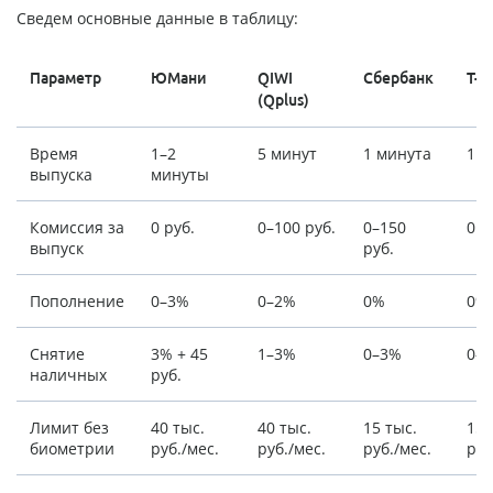
Сведем основные данные в таблицу:
Параметр
ЮМани
QIWI
Сбербанк
Т-Б
(Qplus)
Время
1–2
5 минут
1 минута
1 м
выпуска
минуты
Комиссия за
0 руб.
0–100 руб.
0–150
0 р
выпуск
руб.
Пополнение
0–3%
0–2%
0%
0%
Снятие
3% + 45
1–3%
0–3%
0–
наличных
руб.
Лимит без
40 тыс.
40 тыс.
15 тыс.
15 
биометрии
руб./мес.
руб./мес.
руб./мес.
руб