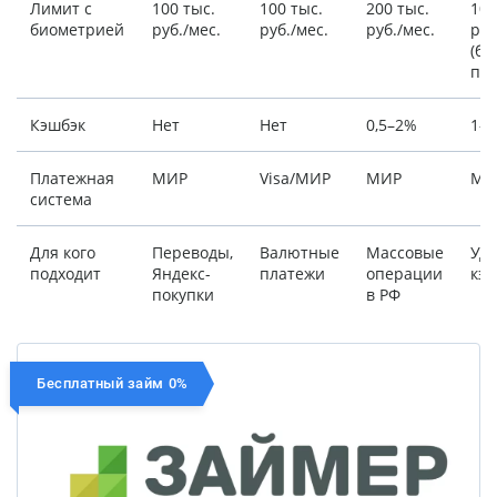
Лимит с
100 тыс.
100 тыс.
200 тыс.
100
биометрией
руб./мес.
руб./мес.
руб./мес.
руб
(бе
пр
Кэшбэк
Нет
Нет
0,5–2%
1–
Платежная
МИР
Visa/МИР
МИР
МИ
система
Для кого
Переводы,
Валютные
Массовые
Удо
подходит
Яндекс-
платежи
операции
кэш
покупки
в РФ
Бесплатный займ 0%