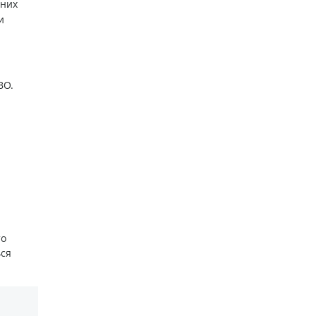
 них
и
ВО.
то
ься