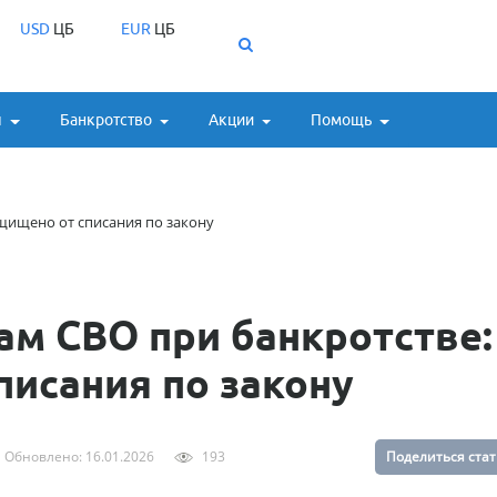
USD
ЦБ
EUR
ЦБ
ы
Банкротство
Акции
Помощь
щищено от списания по закону
м СВО при банкротстве:
писания по закону
Обновлено: 16.01.2026
193
Поделиться ста