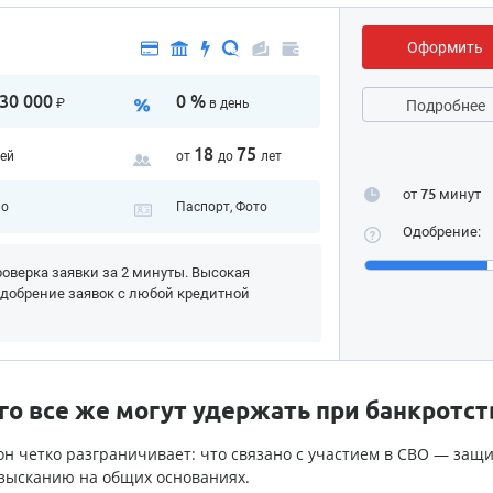
Оформить
30 000
0 %
₽
в день
Подробнее
18
75
ей
от
до
лет
от
75
минут
но
Паспорт, Фото
Одобрение:
оверка заявки за 2 минуты. Высокая
Одобрение заявок с любой кредитной
о все же могут удержать при банкротст
н четко разграничивает: что связано с участием в СВО — защ
взысканию на общих основаниях.