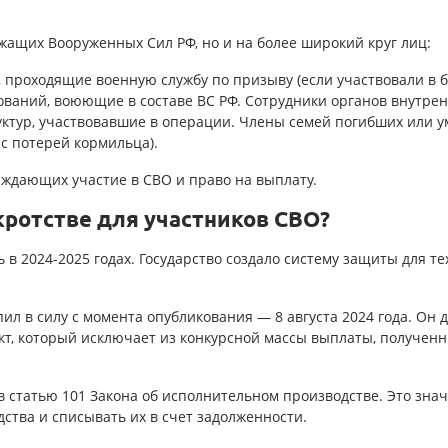
жащих Вооруженных Сил РФ, но и на более широкий круг лиц:
 проходящие военную службу по призыву (если участвовали в 
ований, воюющие в составе ВС РФ. Сотрудники органов внутре
руктур, участвовавшие в операции. Члены семей погибших или 
 с потерей кормильца).
рждающих участие в СВО и право на выплату.
кротстве для участников СВО?
в 2024-2025 годах. Государство создало систему защиты для тех
ил в силу с момента опубликования — 8 августа 2024 года. Он 
нкт, который исключает из конкурсной массы выплаты, полученн
статью 101 Закона об исполнительном производстве. Это значи
дства и списывать их в счет задолженности.