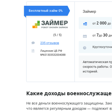
Бесплатный займ 0%
Займер
2 000
от
до
7
30
(5 / 5)
от
до
дн
235 отзывов
Круглосуточ
Лицензия ЦБ РФ
№651303532004088
Автоматическая пр
скорость работы. 
историей.
Какие доходы военнослужащег
Не все деньги военнослужащего защищены. Зако
что является регулярным доходом — подлежит 