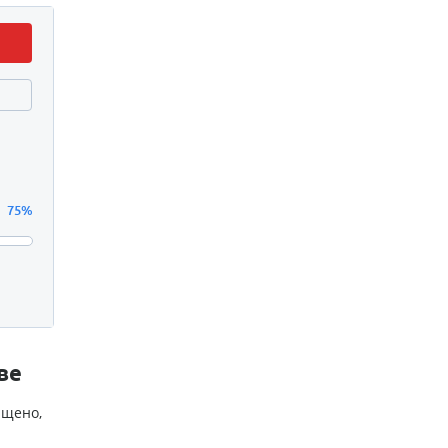
75%
ве
ищено,