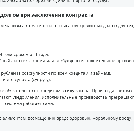
 комиссариате, через МФЦ или на портале Госуслуг.
 долгов при заключении контракта
механизм автоматического списания кредитных долгов для тех,
 года сроком от 1 года.
дебный акт о взыскании или возбуждено исполнительное произво
ублей (в совокупности по всем кредитам и займам).
 его супруга (супругу).
ие обязательств по кредитам в силу закона. Происходит автома
лучают уведомления, исполнительные производства прекращают
— система работает сама.
по алиментам, возмещению вреда здоровью, моральному вреду,