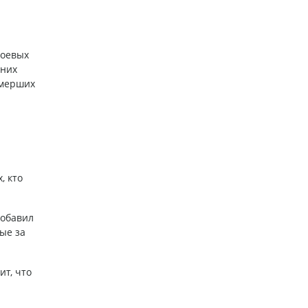
боевых
нних
умерших
, кто
добавил
ые за
т, что