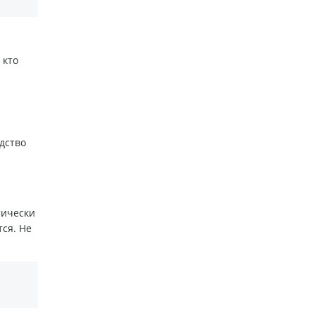
 кто
дство
тически
ся. Не