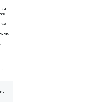
днем
мент
рока
тысяч
и
на
е с