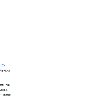
.25
альной
ает на
шины,
ствиях