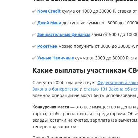
✅
сумма от 1000 до 30000 ₽, ставка от 
Nova Credit
✅
доступные суммы от 3000 до 100000 
Джой Мани
✅
займ от 5000 до 100000
Занимательные финансы
✅
можно получить от 3000 до 30000 ₽, п
Рокетмэн
✅
сумма от 3000 до 30000 ₽, став
Умные Наличные
Какие выплаты участникам СВ
С августа 2024 года действует
Федеральный закон
Закона о банкротстве
и
статью 101 Закона об и
военной операции не могут быть использованы 
— это все имущество и деньги
Конкурсная масса
торгах, чтобы расплатиться с кредиторами. Обы
вклады, остатки на счетах, зарплата (за вычето
теперь под защитой.
Полный перечень защищенных выплат: