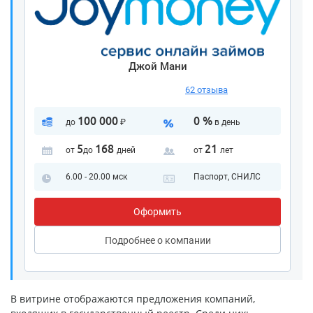
Джой Мани
62 отзыва
100 000
0 %
до
₽
в день
5
168
21
от
до
дней
от
лет
6.00 - 20.00 мск
Паспорт, СНИЛС
Оформить
Подробнее
о компании
В витрине отображаются предложения компаний,