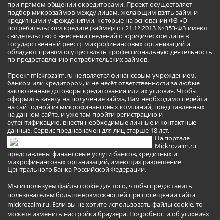
при прямом общении с кредиторами. Проект осуществляет
подбор микрозаймов между лицом, желающим взять займ, и
кредитными учреждениями, которые на основании ФЗ «О
потребительском кредите (займе)» от 21.12.2013 № 353-ФЗ имеют
свидетельство о внесении сведений о юридическом лице в
государственный реестр микрофинансовых организаций и
обладают правом осуществлять профессиональную деятельность
по предоставлению потребительских займов.
Проект mickrozaim.ru не является финансовым учреждением,
банком или кредитором, и не несёт ответственности за любые
заключенные договоры кредитования или их условия. Чтобы
оформить заявку на получение займа, Вам необходимо перейти
на сайт одной из микрофинансовых компаний, представленных
на данном сайте, и уже там пройти регистрацию и
аутентификацию, внести необходимые личные и контактные
данные. Сервис предназначен для лиц старше 18 лет.
На портале
Mickrozaim.ru
представлены финансовые услуги банков, кредитных и
микрофинансовых организаций, имеющих разрешение
Центрального Банка Российской Федерации.
Мы используем файлы cookie для того, чтобы предоставить
пользователям больше возможностей при посещении сайта
mickrozaim.ru. Если вы не хотите использовать файлы cookie, то
можете изменить настройки браузера.
Подробности об условиях