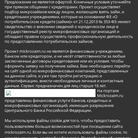
Предложение не является офертой. Конечные условия уточняйте
при прямом общении с кредиторами. Проект осуществляет
подбор микрозаймов между лицом, желающим взять займ, и
кредитными учреждениями, которые на основании ФЗ «О
потребительском кредите (займе)» от 21.12.2013 № 353-ФЗ имеют
свидетельство о внесении сведений о юридическом лице в
государственный реестр микрофинансовых организаций и
обладают правом осуществлять профессиональную деятельность
по предоставлению потребительских займов.
Проект mickrozaim.ru не является финансовым учреждением,
банком или кредитором, и не несёт ответственности за любые
заключенные договоры кредитования или их условия. Чтобы
оформить заявку на получение займа, Вам необходимо перейти
на сайт одной из микрофинансовых компаний, представленных
на данном сайте, и уже там пройти регистрацию и
аутентификацию, внести необходимые личные и контактные
данные. Сервис предназначен для лиц старше 18 лет.
На портале
Mickrozaim.ru
представлены финансовые услуги банков, кредитных и
микрофинансовых организаций, имеющих разрешение
Центрального Банка Российской Федерации.
Мы используем файлы cookie для того, чтобы предоставить
пользователям больше возможностей при посещении сайта
mickrozaim.ru. Если вы не хотите использовать файлы cookie, то
можете изменить настройки браузера.
Подробности об условиях