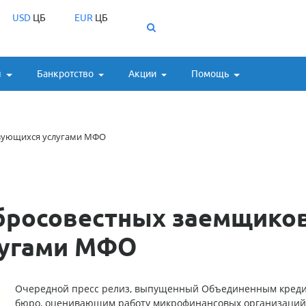
USD
ЦБ
EUR
ЦБ
ы
Банкротство
Акции
Помощь
ьзующихся услугами МФО
бросовестных заемщиков
лугами МФО
Очередной пресс релиз, выпущенный Объединенным кред
бюро, оценивающим работу микрофинансовых организаций