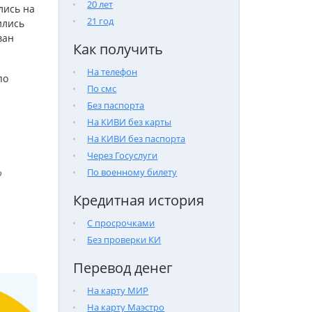
20 лет
лись на
21 год
ились
ван
Как получить
На телефон
по
По смс
Без паспорта
На КИВИ без карты
На КИВИ без паспорта
Через Госуслуги
По военному билету

Кредитная история
С просрочками
Без проверки КИ
Перевод денег
На карту МИР
На карту Маэстро