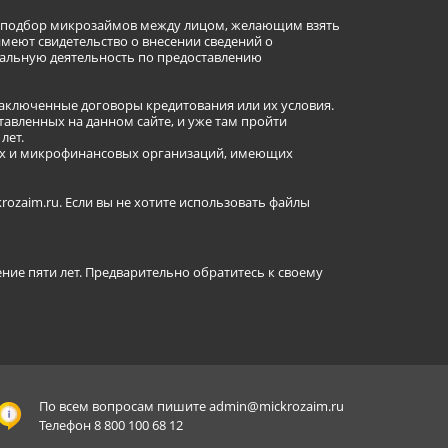
ет подбор микрозаймов между лицом, желающим взять
имеют свидетельство о внесении сведений о
альную деятельность по предоставлению
заключенные договоры кредитования или их условия.
авленных на данном сайте, и уже там пройти
лет.
ных и микрофинансовых организаций, имеющих
ozaim.ru. Если вы не хотите использовать файлы
ение пяти лет. Предварительно обратитесь к своему
По всем вопросам пишите
admin@mickrozaim.ru
Телефон 8 800 100 68 12