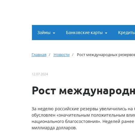
Займы
Банковские карты
Кредит
Главная
Новости
Рост международных резервов
12.07.2024
Рост международн
За неделю российские резервы увеличились на 6
обусловлен «значительным положительным вли
национального благосостояния». Неделей ранее
миллиарда долларов.