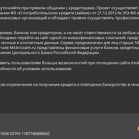
я уточняйте при прямом общении с кредиторами. Проект осуществля
нии ФЗ «О потребительском кредите (займе)» от 21.12.2013 № 353-ФЗ 
инансовых организаций и обладают правом осуществлять профессион
ением, банком или кредитором, и не несёт ответственности за любые 
бходимо перейти на сайт одной из микрофинансовых компаний, предст
ичные и контактные данные. Сервис предназначен для лиц старше 18 
тале Mickrozaim.ru представлены финансовые услуги банков, кредит
ение Центрального Банка Российской Федерации.
авить пользователям больше возможностей при посещении сайта mickr
обности об условиях использования
.
сле ограничения на получение кредита и повторное банкротство в теч
634 ОГРН 1187746806642