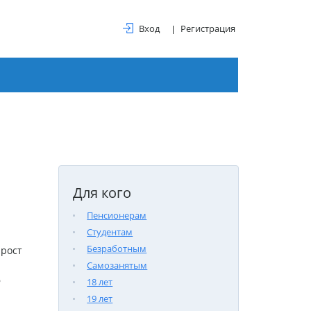
Вход
Регистрация
Для кого
Пенсионерам
Студентам
Безработным
 рост
Самозанятым
6
18 лет
19 лет