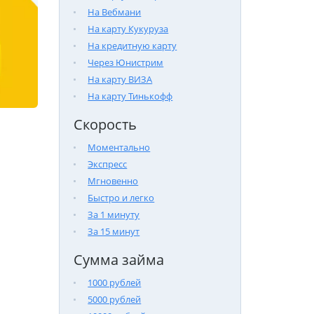
На Вебмани
На карту Кукуруза
На кредитную карту
Через Юнистрим
На карту ВИЗА
На карту Тинькофф
Скорость
Моментально
Экспресс
Мгновенно
Быстро и легко
За 1 минуту
За 15 минут
Сумма займа
1000 рублей
5000 рублей