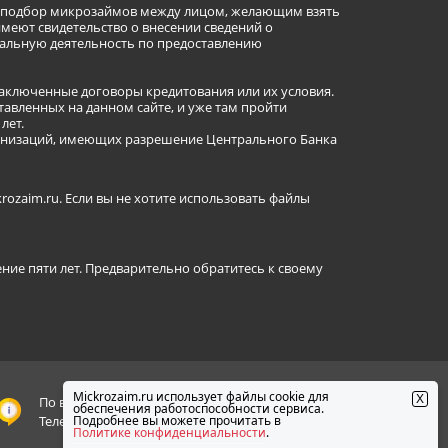
ет подбор микрозаймов между лицом, желающим взять
имеют свидетельство о внесении сведений о
альную деятельность по предоставлению
заключенные договоры кредитования или их условия.
авленных на данном сайте, и уже там пройти
лет.
ганизаций, имеющих разрешение Центрального Банка
ozaim.ru. Если вы не хотите использовать файлы
ение пяти лет. Предварительно обратитесь к своему
Mickrozaim.ru использует файлы cookie для
X
По всем вопросам пишите
admin@mickrozaim.ru
обеспечения работоспособности сервиса.
Телефон 8 800 100 68 12
Подробнее вы можете прочитать в
Политике конфиденциальности
.