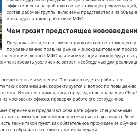
эффективности разработки соответствующих рекомендаций,
состав рабочей группы включены представители из объед
инвалидов, а также работники МФО.
Чем грозит предстоящее нововведени
Предполагается, что в случае принятия соответствующего 
по уравниванию прав, на рынке микрокредитования произо
ство
многочисленных МФО
для минимизации рисков будут вын
компенсировать увеличение затрат, необходимых для реализац
ногочисленные изменения. Постоянно ведется работа по
ти таких организаций, корректируется и вопрос по повышению
остями. Известен пример, когда председатель правления Сбер
н из московских офисов, проверяя работе его сотрудников.
мые перемены и предлагают оснащать офисы специальными
ентам с плохим зрением можно распечатывать договора с боле
сть также такой пункт, как обязательное прохождение обучен
рректно обращаться с клиентами-инвалидами.