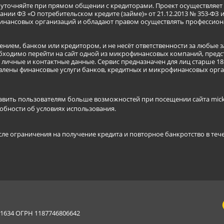
я уточняйте при прямом общении с кредиторами. Проект осуществля
нии ФЗ «О потребительском кредите (займе)» от 21.12.2013 № 353-ФЗ 
инансовых организаций и обладают правом осуществлять профессион
ением, банком или кредитором, и не несёт ответственности за любые 
бходимо перейти на сайт одной из микрофинансовых компаний, предст
ичные и контактные данные. Сервис предназначен для лиц старше 18 
тавлены финансовые услуги банков, кредитных и микрофинансовых ор
авить пользователям больше возможностей при посещении сайта mickr
обности об условиях использования
.
сле ограничения на получение кредита и повторное банкротство в теч
634 ОГРН 1187746806642