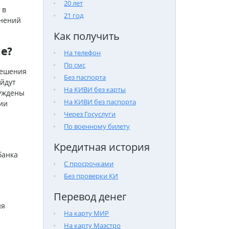
20 лет
 в
21 год
инений
Как получить
е?
На телефон
По смс
решения
Без паспорта
йдут
На КИВИ без карты
уждены
На КИВИ без паспорта
ии
Через Госуслуги
По военному билету
Кредитная история
банка
С просрочками
Без проверки КИ
Перевод денег
ия
На карту МИР
На карту Маэстро