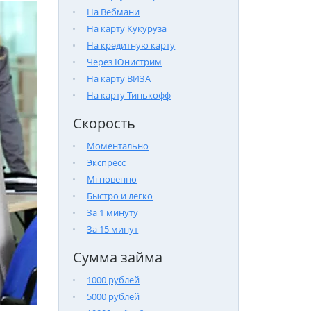
На Вебмани
На карту Кукуруза
На кредитную карту
Через Юнистрим
На карту ВИЗА
На карту Тинькофф
Скорость
Моментально
Экспресс
Мгновенно
Быстро и легко
За 1 минуту
За 15 минут
Сумма займа
1000 рублей
5000 рублей