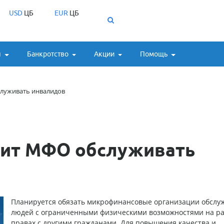
USD
ЦБ
EUR
ЦБ
ы
Банкротство
Акции
Помощь
служивать инвалидов
вит МФО обслуживать
Планируется обязать микрофинансовые организации обслу
людей с ограниченными физическими возможностями на р
правах с другими гражданами. Для повышения качества и