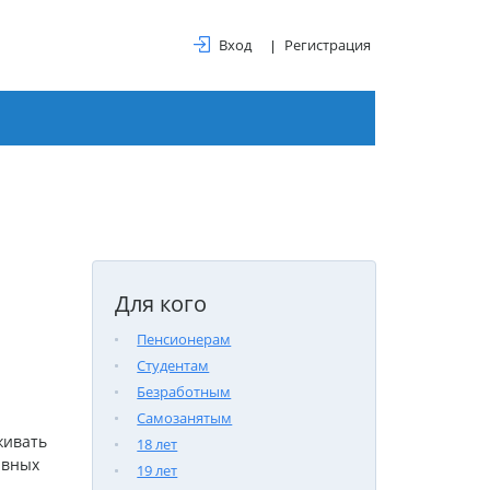
Вход
Регистрация
Для кого
Пенсионерам
Студентам
Безработным
Самозанятым
живать
18 лет
авных
19 лет