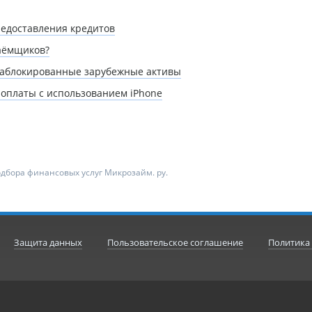
редоставления кредитов
аёмщиков?
 заблокированные зарубежные активы
оплаты с использованием iPhone
одбора финансовых услуг Микрозайм. ру.
Защита данных
Пользовательское соглашение
Политика