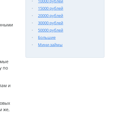
10000 рублей
15000 рублей
20000 рублей
30000 рублей
енными
50000 рублей
Большие
Мини-займы
имые
у по
лам и
новых
 же,