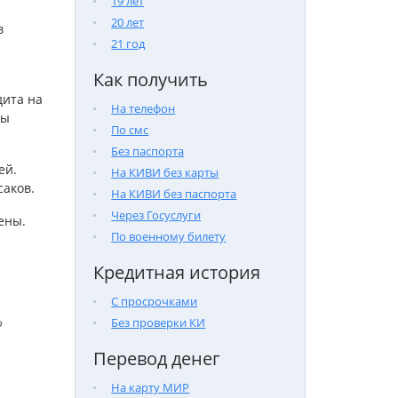
19 лет
20 лет
в
21 год
Как получить
дита на
На телефон
ты
По смс
Без паспорта
ей.
На КИВИ без карты
саков.
На КИВИ без паспорта
Через Госуслуги
ены.
По военному билету
Кредитная история
С просрочками
Без проверки КИ

Перевод денег
На карту МИР