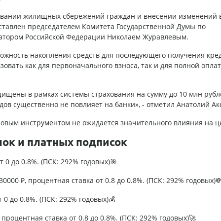
ровании жилищных сбережений граждан и внесении изменений 
ставлен председателем Комитета Государственной Думы по
атором Российской Федерации Николаем Журавлевым.
ожность накопления средств для последующего получения кре
зовать как для первоначального взноса, так и для полной опла
ищены в рамках системы страхования на сумму до 10 млн рубл
дов существенно не повлияет на банки», - отметил Анатолий Ак
с новым инструментом не ожидается значительного влияния на ц
лок и платных подписок
т 0 до 0.8%. (ПСК: 292% годовых)🎯
0000 ₽, процентная ставка от 0.8 до 0.8%. (ПСК: 292% годовых)
т 0 до 0.8%. (ПСК: 292% годовых)💰
процентная ставка от 0.8 до 0.8%. (ПСК: 292% годовых)🚀