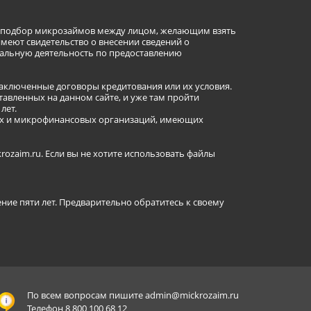
ет подбор микрозаймов между лицом, желающим взять
имеют свидетельство о внесении сведений о
альную деятельность по предоставлению
заключенные договоры кредитования или их условия.
авленных на данном сайте, и уже там пройти
лет.
ных и микрофинансовых организаций, имеющих
ozaim.ru. Если вы не хотите использовать файлы
ение пяти лет. Предварительно обратитесь к своему
По всем вопросам пишите
admin@mickrozaim.ru
Телефон 8 800 100 68 12