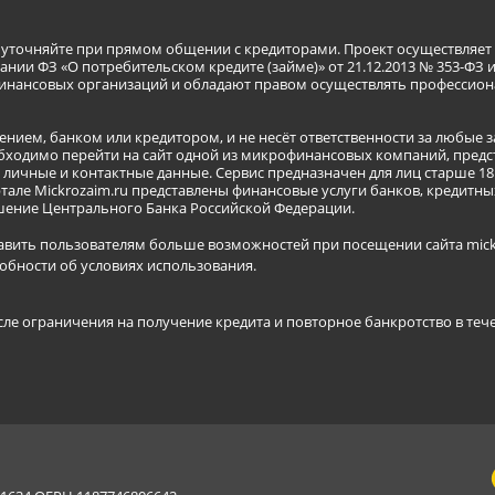
я уточняйте при прямом общении с кредиторами. Проект осуществля
нии ФЗ «О потребительском кредите (займе)» от 21.12.2013 № 353-ФЗ 
инансовых организаций и обладают правом осуществлять профессион
ением, банком или кредитором, и не несёт ответственности за любые 
бходимо перейти на сайт одной из микрофинансовых компаний, предст
ичные и контактные данные. Сервис предназначен для лиц старше 18 
тале Mickrozaim.ru представлены финансовые услуги банков, кредит
ение Центрального Банка Российской Федерации.
авить пользователям больше возможностей при посещении сайта mickr
обности об условиях использования
.
сле ограничения на получение кредита и повторное банкротство в теч