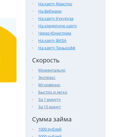
На карту Маэстро
На Вебмани
На карту Кукуруза
На кредитную карту
Через Юнистрим
На карту ВИЗА
На карту Тинькофф
Скорость
Моментально
Экспресс
Мгновенно
Быстро и легко
За 1 минуту
За 15 минут
Сумма займа
1000 рублей
5000 рублей