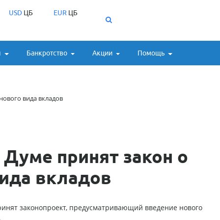
USD
ЦБ
EUR
ЦБ
ы
Банкротство
Акции
Помощь
нового вида вкладов
 Думе принят закон о
вида вкладов
ринят законопроект, предусматривающий введение нового
.