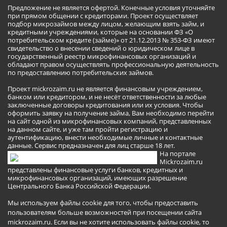
Предложение не является офертой. Конечные условия уточняйте
при прямом общении с кредиторами. Проект осуществляет
подбор микрозаймов между лицом, желающим взять займ, и
кредитными учреждениями, которые на основании ФЗ «О
потребительском кредите (займе)» от 21.12.2013 № 353-ФЗ имеют
свидетельство о внесении сведений о юридическом лице в
государственный реестр микрофинансовых организаций и
обладают правом осуществлять профессиональную деятельность
по предоставлению потребительских займов.
Проект mickrozaim.ru не является финансовым учреждением,
банком или кредитором, и не несёт ответственности за любые
заключенные договоры кредитования или их условия. Чтобы
оформить заявку на получение займа, Вам необходимо перейти
на сайт одной из микрофинансовых компаний, представленных
на данном сайте, и уже там пройти регистрацию и
аутентификацию, внести необходимые личные и контактные
данные. Сервис предназначен для лиц старше 18 лет.
На портале
Mickrozaim.ru
представлены финансовые услуги банков, кредитных и
микрофинансовых организаций, имеющих разрешение
Центрального Банка Российской Федерации.
Мы используем файлы cookie для того, чтобы предоставить
пользователям больше возможностей при посещении сайта
mickrozaim.ru. Если вы не хотите использовать файлы cookie, то