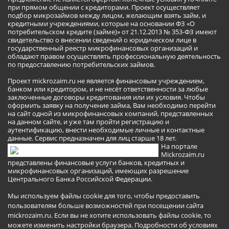
при прямом общении с кредиторами. Проект осуществляет
подбор микрозаймов между лицом, желающим взять займ, и
кредитными учреждениями, которые на основании ФЗ «О
потребительском кредите (займе)» от 21.12.2013 № 353-ФЗ имеют
свидетельство о внесении сведений о юридическом лице в
государственный реестр микрофинансовых организаций и
обладают правом осуществлять профессиональную деятельность
по предоставлению потребительских займов.
Проект mickrozaim.ru не является финансовым учреждением,
банком или кредитором, и не несёт ответственности за любые
заключенные договоры кредитования или их условия. Чтобы
оформить заявку на получение займа, Вам необходимо перейти
на сайт одной из микрофинансовых компаний, представленных
на данном сайте, и уже там пройти регистрацию и
аутентификацию, внести необходимые личные и контактные
данные. Сервис предназначен для лиц старше 18 лет.
На портале
Mickrozaim.ru
представлены финансовые услуги банков, кредитных и
микрофинансовых организаций, имеющих разрешение
Центрального Банка Российской Федерации.
Мы используем файлы cookie для того, чтобы предоставить
пользователям больше возможностей при посещении сайта
mickrozaim.ru. Если вы не хотите использовать файлы cookie, то
можете изменить настройки браузера.
Подробности об условиях