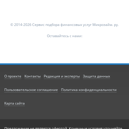
© 2014-2026 Сервис подбора финансовых услуг Микрозайм. ру.
Оставайтесь с нами:
О проекте
Контакты
Редакция и эксперты
Защита данных
Пользовательское соглашение
Политика конфиденциальности
Карта сайта
Предложение не является офертой. Конечные условия уточняйте