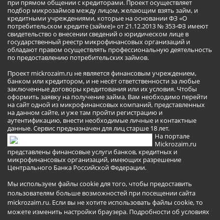
при прямом общении с кредиторами. Проект осуществляет
подбор микрозаймов между лицом, желающим взять займ, и
кредитными учреждениями, которые на основании ФЗ «О
потребительском кредите (займе)» от 21.12.2013 № 353-ФЗ имеют
свидетельство о внесении сведений о юридическом лице в
государственный реестр микрофинансовых организаций и
обладают правом осуществлять профессиональную деятельность
по предоставлению потребительских займов.
Проект mickrozaim.ru не является финансовым учреждением,
банком или кредитором, и не несёт ответственности за любые
заключенные договоры кредитования или их условия. Чтобы
оформить заявку на получение займа, Вам необходимо перейти
на сайт одной из микрофинансовых компаний, представленных
на данном сайте, и уже там пройти регистрацию и
аутентификацию, внести необходимые личные и контактные
данные. Сервис предназначен для лиц старше 18 лет.
На портале
Mickrozaim.ru
представлены финансовые услуги банков, кредитных и
микрофинансовых организаций, имеющих разрешение
Центрального Банка Российской Федерации.
Мы используем файлы cookie для того, чтобы предоставить
пользователям больше возможностей при посещении сайта
mickrozaim.ru. Если вы не хотите использовать файлы cookie, то
можете изменить настройки браузера.
Подробности об условиях