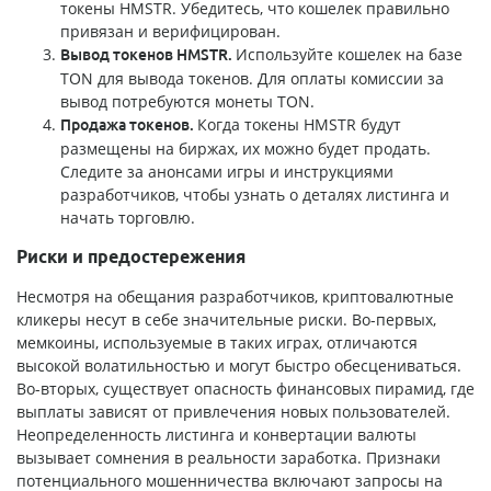
токены HMSTR. Убедитесь, что кошелек правильно
привязан и верифицирован.
Используйте кошелек на базе
Вывод токенов HMSTR.
TON для вывода токенов. Для оплаты комиссии за
вывод потребуются монеты TON.
Когда токены HMSTR будут
Продажа токенов.
размещены на биржах, их можно будет продать.
Следите за анонсами игры и инструкциями
разработчиков, чтобы узнать о деталях листинга и
начать торговлю.
Риски и предостережения
Несмотря на обещания разработчиков, криптовалютные
кликеры несут в себе значительные риски. Во-первых,
мемкоины, используемые в таких играх, отличаются
высокой волатильностью и могут быстро обесцениваться.
Во-вторых, существует опасность финансовых пирамид, где
выплаты зависят от привлечения новых пользователей.
Неопределенность листинга и конвертации валюты
вызывает сомнения в реальности заработка. Признаки
потенциального мошенничества включают запросы на