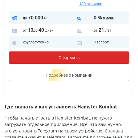
180 отзывов
70 000
0 %
до
₽
в день
10
40
21
от
до
дней
от
лет
круглосуточно
Паспорт
Оформить
Подробнее
о компании
Где скачать и как установить Hamster Kombat
Чтобы начать играть в Hamster Kombat, не нужно
загружать отдельное приложение. Все, что вам нужно, —
это установить Telegram на своем устройстве. Сначала
создайте аккаунт в Telegram: загрузите приложение из App