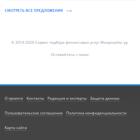
СМОТРЕТЬ ВСЕ ПРЕДЛОЖЕНИЯ
© 2014-2026 Сервис подбора финансовых услуг Микрозайм. ру.
Оставайтесь с нами:
О проекте
Контакты
Редакция и эксперты
Защита данных
Пользовательское соглашение
Политика конфиденциальности
Карта сайта