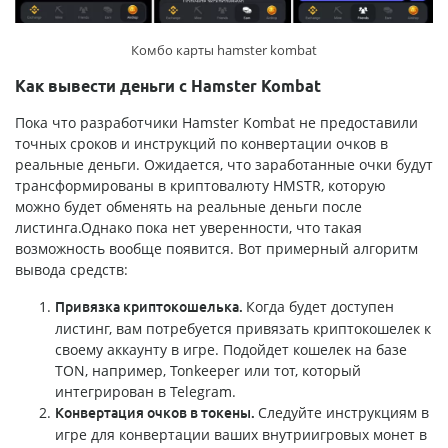
Комбо карты hamster kombat
Как вывести деньги с Hamster Kombat
Пока что разработчики Hamster Kombat не предоставили
точных сроков и инструкций по конвертации очков в
реальные деньги. Ожидается, что заработанные очки будут
трансформированы в криптовалюту HMSTR, которую
можно будет обменять на реальные деньги после
листинга.Однако пока нет уверенности, что такая
возможность вообще появится. Вот примерный алгоритм
вывода средств:
Когда будет доступен
Привязка криптокошелька.
листинг, вам потребуется привязать криптокошелек к
своему аккаунту в игре. Подойдет кошелек на базе
TON, например, Tonkeeper или тот, который
интегрирован в Telegram.
Следуйте инструкциям в
Конвертация очков в токены.
игре для конвертации ваших внутриигровых монет в