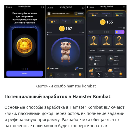
Карточки комбо hamster kombat
Потенциальный заработок в Hamster Kombat
Основные способы заработка в Hamster Kombat включают
клики, пассивный доход через ботов, выполнение заданий
и реферальную программу. Разработчики обещают, что
накопленные очки можно будет конвертировать в