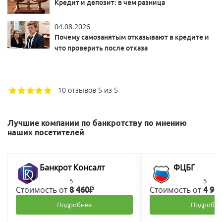
Кредит и депозит: в чем разница
04.08.2026
Почему самозанятым отказывают в кредите и
что проверить после отказа
10 отзывов
5 из 5
Лучшие компании по банкротству по мнению
наших посетителей
Банкрот Консалт
ФЦБГ
5
5
Стоимость от
Стоимость от
8 460₽
4 90
Подробнее
Подробне