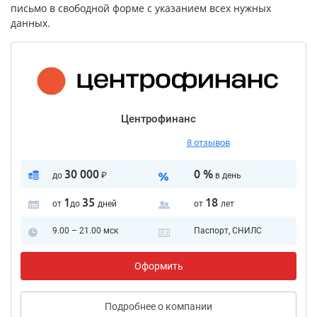
письмо в свободной форме с указанием всех нужных
данных.
Центрофинанс
8 отзывов
30 000
0 %
до
₽
в день
1
35
18
от
до
дней
от
лет
9.00 – 21.00 мск
Паспорт, СНИЛС
Оформить
Подробнее
о компании