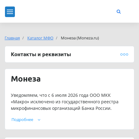
Главная
Каталог МФО
Монеза (Moneza.ru)
Контакты и реквизиты
Монеза
Уведомляем, что с 6 июля 2026 года ООО МКК
«Макро» исключено из государственного реестра
микрофинансовых организаций Банка России.
Подробнее
В связи с этим Компания прекратила выдачу
микрозаймов. При этом договоры микрозайма,
заключённые до исключения Компании из реестра и