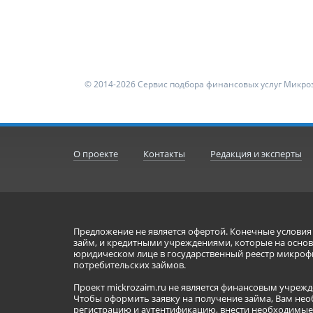
© 2014-2026 Сервис подбора финансовых услуг Микроз
О проекте
Контакты
Редакция и эксперты
Предложение не является офертой. Конечные услови
займ, и кредитными учреждениями, которые на основа
юридическом лице в государственный реестр микроф
потребительских займов.
Проект mickrozaim.ru не является финансовым учрежд
Чтобы оформить заявку на получение займа, Вам нео
регистрацию и аутентификацию, внести необходимые л