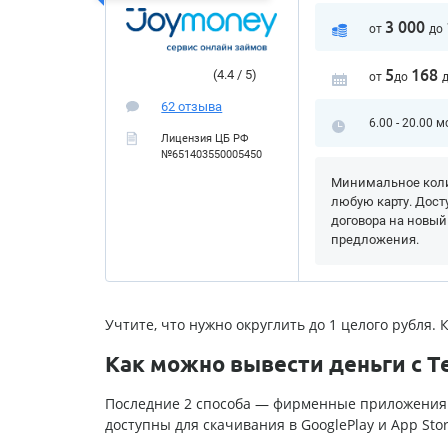
3 000
от
до
5
168
(4.4 / 5)
от
до
62 отзыва
6.00 - 20.00 м
Лицензия ЦБ РФ
№651403550005450
Минимальное коли
любую карту. Дост
договора на новый
предложения.
Учтите, что нужно округлить до 1 целого рубля. 
Как можно вывести деньги с Т
Последние 2 способа — фирменные приложения 
доступны для скачивания в GooglePlay и App Sto