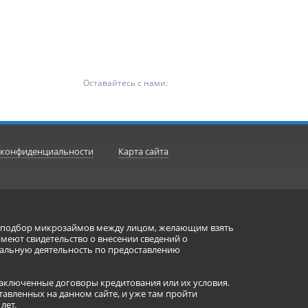
Оставайтесь с нами:
 конфиденциальности
Карта сайта
ет подбор микрозаймов между лицом, желающим взять
имеют свидетельство о внесении сведений о
альную деятельность по предоставлению
заключенные договоры кредитования или их условия.
авленных на данном сайте, и уже там пройти
лет.