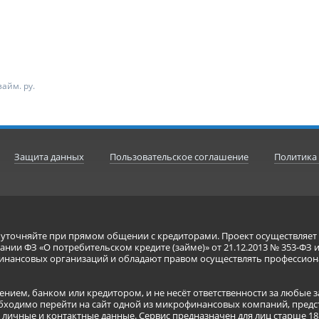
айм. ру.
Защита данных
Пользовательское соглашение
Политика
я уточняйте при прямом общении с кредиторами. Проект осуществля
нии ФЗ «О потребительском кредите (займе)» от 21.12.2013 № 353-ФЗ 
инансовых организаций и обладают правом осуществлять профессион
ением, банком или кредитором, и не несёт ответственности за любые 
бходимо перейти на сайт одной из микрофинансовых компаний, предст
ичные и контактные данные. Сервис предназначен для лиц старше 18 