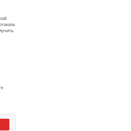
рой
отокола
лучить
те