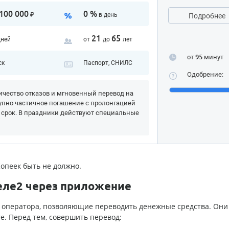
100 000
0 %
₽
в день
Подробнее
21
65
дней
от
до
лет
от
95
минут
ск
Паспорт, СНИЛС
Одобрение:
чество отказов и мгновенный перевод на
упно частичное погашение с пролонгацией
 срок. В праздники действуют специальные
Копеек быть не должно.
еле2 через приложение
оператора, позволяющие переводить денежные средства. Они
re. Перед тем, совершить перевод: