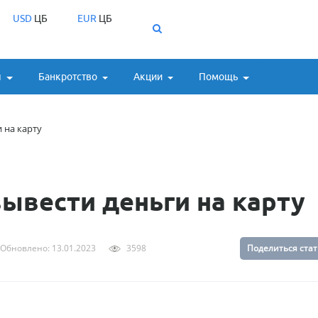
USD
ЦБ
EUR
ЦБ
ы
Банкротство
Акции
Помощь
и на карту
вывести деньги на карту
Обновлено: 13.01.2023
3598
Поделиться ста