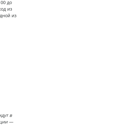
100 до
код из
дной из
идут в
кции —