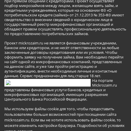
при прямом общении с кредиторами. Проект осуществляет
подбор микрозаймов между лицом, желающим взять займ, и
кредитными учреждениями, которые на основании ФЗ «О
потребительском кредите (займе)» от 21.12.2013 № 353-ФЗ имеют
свидетельство о внесении сведений о юридическом лице в
государственный реестр микрофинансовых организаций и
обладают правом осуществлять профессиональную деятельность
по предоставлению потребительских займов.
Проект mickrozaim.ru не является финансовым учреждением,
банком или кредитором, и не несёт ответственности за любые
заключенные договоры кредитования или их условия. Чтобы
оформить заявку на получение займа, Вам необходимо перейти
на сайт одной из микрофинансовых компаний, представленных
на данном сайте, и уже там пройти регистрацию и
аутентификацию, внести необходимые личные и контактные
данные. Сервис предназначен для лиц старше 18 лет.
На портале
Mickrozaim.ru
представлены финансовые услуги банков, кредитных и
микрофинансовых организаций, имеющих разрешение
Центрального Банка Российской Федерации.
Мы используем файлы cookie для того, чтобы предоставить
пользователям больше возможностей при посещении сайта
mickrozaim.ru. Если вы не хотите использовать файлы cookie, то
можете изменить настройки браузера.
Подробности об условиях
использования
.