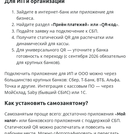
Для ИП и организаций
Зайдите в интернет-банк или приложение для
бизнеса.
Найдите раздел
.
«Приём платежей» или «QR-код»
Подайте заявку на подключение к СБП.
Получите статический QR для распечатки или
динамический для кассы.
Для универсального QR — уточните у банка
готовность к переходу (с сентября 2026 обязательно
для крупных банков).
Подключить приложение для ИП и ООО можно через
большинство крупных банков: Сбер, Т-Банк, ВТБ, Альфа,
Точка и другие. Интеграция с кассовым ПО — через
МойСклад, Saby (бывший СБИС) или 1С.
Как установить самозанятому?
Самозанятым проще всего: достаточно приложения
«Мой
или банковского приложения с поддержкой СБП.
налог»
Статический QR можно распечатать и повесить на
рабочем месте. Можно сфотографировать и переслать