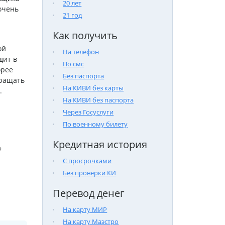
20 лет
очень
21 год
Как получить
ой
На телефон
дит в
По смс
орее
Без паспорта
вращать
На КИВИ без карты
.
На КИВИ без паспорта
Через Госуслуги
По военному билету
Кредитная история

С просрочками
Без проверки КИ
Перевод денег
На карту МИР
На карту Маэстро