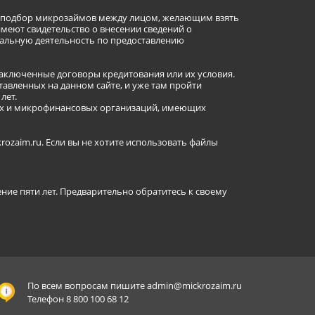
ет подбор микрозаймов между лицом, желающим взять
имеют свидетельство о внесении сведений о
альную деятельность по предоставлению
заключенные договоры кредитования или их условия.
авленных на данном сайте, и уже там пройти
лет.
ных и микрофинансовых организаций, имеющих
ozaim.ru. Если вы не хотите использовать файлы
ение пяти лет. Предварительно обратитесь к своему
По всем вопросам пишите
admin@mickrozaim.ru
Телефон 8 800 100 68 12