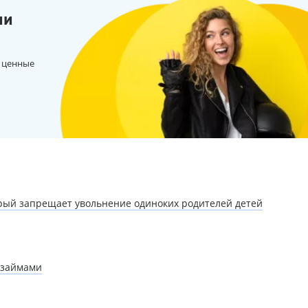
ии
 ценные
орый запрещает увольнение одиноких родителей детей
озаймами