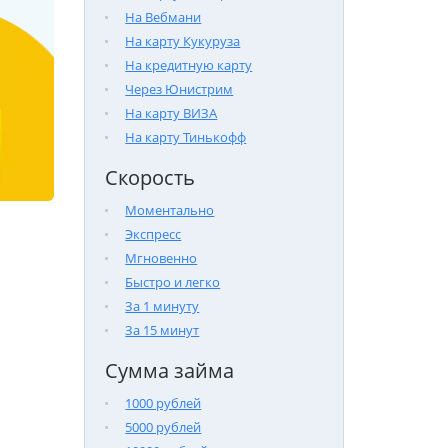
На Вебмани
На карту Кукуруза
На кредитную карту
Через Юнистрим
На карту ВИЗА
На карту Тинькофф
Скорость
Моментально
Экспресс
Мгновенно
Быстро и легко
За 1 минуту
За 15 минут
Сумма займа
1000 рублей
5000 рублей