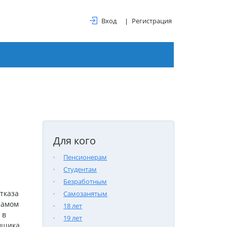
Вход
Регистрация
Для кого
Пенсионерам
Студентам
Безработным
тказа
Самозанятым
самом
18 лет
 в
19 лет
емщика