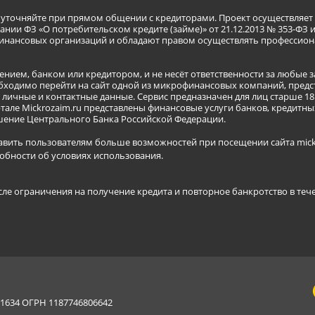
я уточняйте при прямом общении с кредиторами. Проект осуществля
нии ФЗ «О потребительском кредите (займе)» от 21.12.2013 № 353-ФЗ 
инансовых организаций и обладают правом осуществлять профессион
ением, банком или кредитором, и не несёт ответственности за любые 
бходимо перейти на сайт одной из микрофинансовых компаний, предст
ичные и контактные данные. Сервис предназначен для лиц старше 18 
тале Mickrozaim.ru представлены финансовые услуги банков, кредит
ение Центрального Банка Российской Федерации.
авить пользователям больше возможностей при посещении сайта mickr
обности об условиях использования
.
сле ограничения на получение кредита и повторное банкротство в теч
634 ОГРН 1187746806642