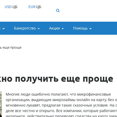
USD
ЦБ
EUR
ЦБ
ы
Банкротство
Акции
Помощь
ь еще проще
но получить еще проще
Многие люди ошибочно полагают, что микрофинансовые
организации, выдающие
микрозаймы онлайн на карту, без о
мгновенно
лукавят, предлагая такие сказочные условия. На 
деле все честно и открыто. Все компании, которые работают
интернете, действительно переводят средства на карту за