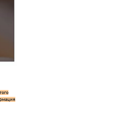
того
ормация