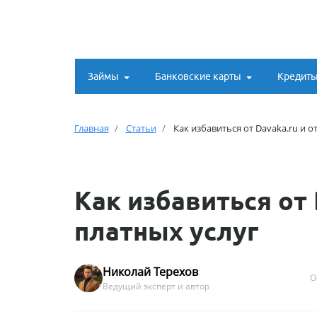
Займы
Банковские карты
Кредит
Главная
Статьи
Как избавиться от Davaka.ru и о
Как избавиться от 
платных услуг
Николай Терехов
О
Ведущий эксперт и автор