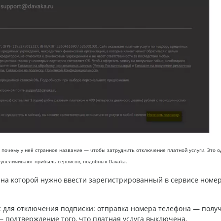
и почему у неё странное название — чтобы затруднить отключение платной услуги. Это о
 увеличивают прибыль сервисов, подобных Davaka.
 на которой нужно ввести зарегистрированный в сервисе номе
 для отключения подписки: отправка номера телефона — полу
— подтверждение того, что платная услуга выключена.