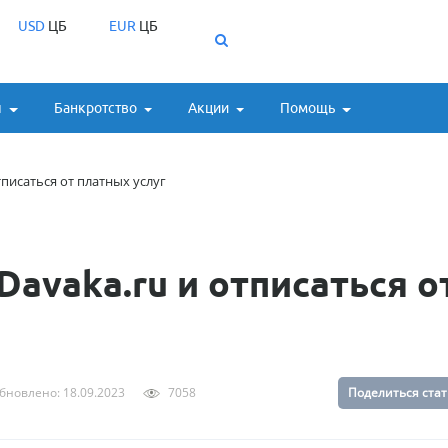
USD
ЦБ
EUR
ЦБ
ы
Банкротство
Акции
Помощь
тписаться от платных услуг
Davaka.ru и отписаться о
бновлено: 18.09.2023
7058
Поделиться ста