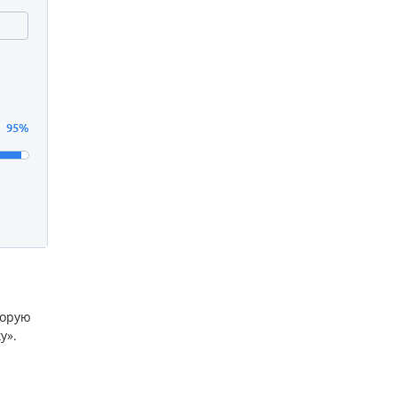
95%
торую
у».