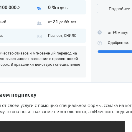
100 000
0 %
₽
в день
Подробнее
21
65
дней
от
до
лет
от
95
минут
ск
Паспорт, СНИЛС
Одобрение:
чество отказов и мгновенный перевод на
упно частичное погашение с пролонгацией
 срок. В праздники действуют специальные
ваем подписку
я от своей услуги с помощью специальной формы, ссылка на ко
му-то она носит название не «отключить», а «Изменить подписк