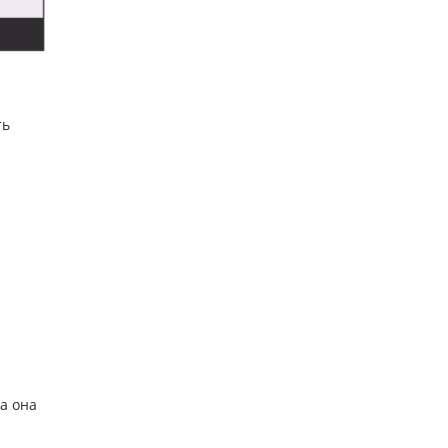
ть
а она