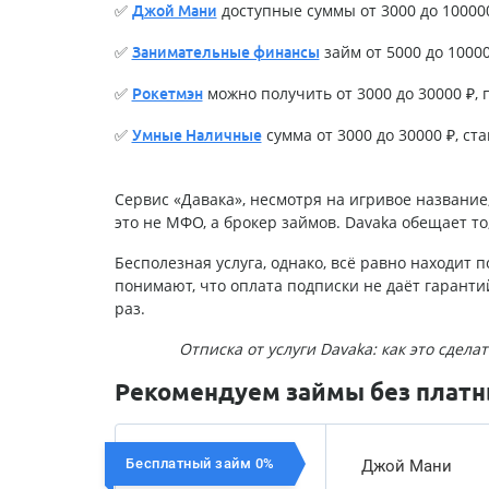
✅
доступные суммы от 3000 до 100000 
Джой Мани
✅
займ от 5000 до 100000
Занимательные финансы
✅
можно получить от 3000 до 30000 ₽, п
Рокетмэн
✅
сумма от 3000 до 30000 ₽, став
Умные Наличные
Сервис «Давака», несмотря на игривое название,
это не МФО, а брокер займов. Davaka обещает то,
Бесполезная услуга, однако, всё равно находит 
понимают, что оплата подписки не даёт гаранти
раз.
Отписка от услуги Davaka: как это сдела
Рекомендуем займы без платны
Бесплатный займ 0%
Джой Мани