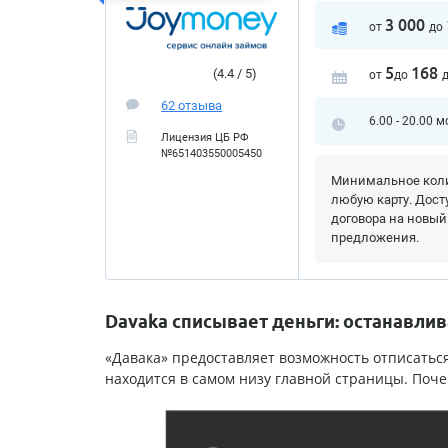
3 000
от
до
5
168
(4.4 / 5)
от
до
62 отзыва
6.00 - 20.00 м
Лицензия ЦБ РФ
№651403550005450
Минимальное коли
любую карту. Дост
договора на новый
предложения.
Davaka списывает деньги: останавли
«Давака» предоставляет возможность отписатьс
находится в самом низу главной страницы. Поче