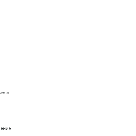
дин из
р
чение