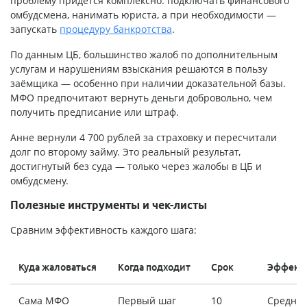
проблему придётся комплексно: подключать финансового
омбудсмена, нанимать юриста, а при необходимости —
запускать
процедуру банкротства
.
По данным ЦБ, большинство жалоб по дополнительным
услугам и нарушениям взыскания решаются в пользу
заёмщика — особенно при наличии доказательной базы.
МФО предпочитают вернуть деньги добровольно, чем
получить предписание или штраф.
Анне вернули 4 700 рублей за страховку и пересчитали
долг по второму займу. Это реальный результат,
достигнутый без суда — только через жалобы в ЦБ и
омбудсмену.
Полезные инструменты и чек-листы
Сравним эффективность каждого шага:
Куда жаловаться
Когда подходит
Срок
Эффект
Сама МФО
Первый шаг
10
Средня