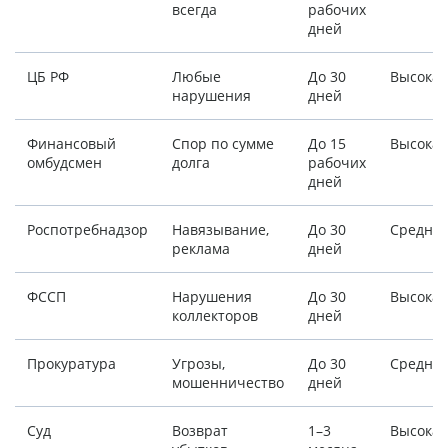
всегда
рабочих
дней
ЦБ РФ
Любые
До 30
Высокая
нарушения
дней
Финансовый
Спор по сумме
До 15
Высокая
омбудсмен
долга
рабочих
дней
Роспотребнадзор
Навязывание,
До 30
Средня
реклама
дней
ФССП
Нарушения
До 30
Высокая
коллекторов
дней
Прокуратура
Угрозы,
До 30
Средня
мошенничество
дней
Суд
Возврат
1–3
Высокая