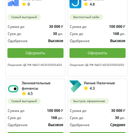
0
4.8
Самый выгодный
Бесплатный займ
Сумма до
₽
Сумма до
₽
30 000
100 000
Срок до
дн.
Срок до
дн.
30
168
Одобрение
Одобрение
Высокое
Высокое
Оформить
Оформить
Лицензия ЦБ РФ №651403550005450
Лицензия ЦБ РФ №651403550005450
Занимательные
Умные Наличные
финансы
4.3
4.5
Самый выгодный
Быстрое оформление
Сумма до
₽
Сумма до
₽
100 000
30 000
Срок до
дн.
Срок до
дн.
168
30
Одобрение
Одобрение
Высокое
Среднее