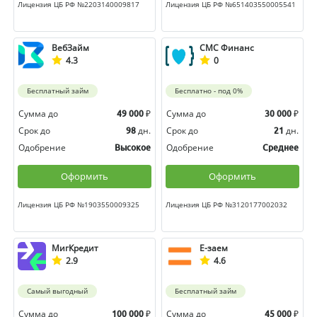
Лицензия ЦБ РФ №2203140009817
Лицензия ЦБ РФ №651403550005541
ВебЗайм
СМС Финанс
4.3
0
Бесплатный займ
Бесплатно - под 0%
Сумма до
₽
Сумма до
₽
49 000
30 000
Срок до
дн.
Срок до
дн.
98
21
Одобрение
Одобрение
Высокое
Среднее
Оформить
Оформить
Лицензия ЦБ РФ №1903550009325
Лицензия ЦБ РФ №3120177002032
МигКредит
Е-заем
2.9
4.6
Самый выгодный
Бесплатный займ
Сумма до
₽
Сумма до
₽
100 000
45 000