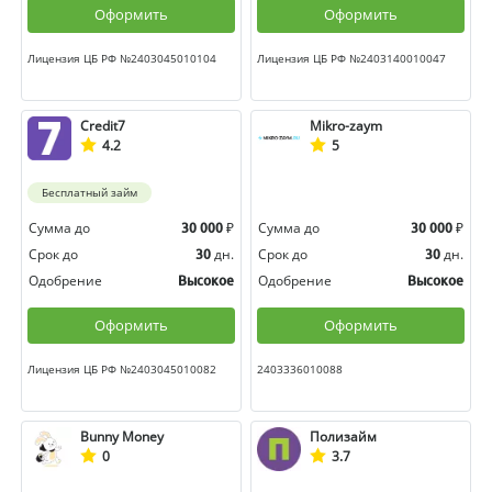
Оформить
Оформить
Лицензия ЦБ РФ №2403045010104
Лицензия ЦБ РФ №2403140010047
Credit7
Mikro-zaym
4.2
5
Бесплатный займ
Сумма до
₽
Сумма до
₽
30 000
30 000
Срок до
дн.
Срок до
дн.
30
30
Одобрение
Одобрение
Высокое
Высокое
Оформить
Оформить
Лицензия ЦБ РФ №2403045010082
2403336010088
Bunny Money
Полизайм
0
3.7