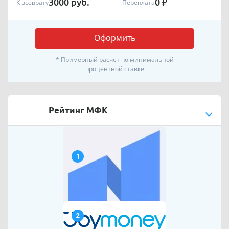
3000
руб.
0
₽
К возврату
Переплата
Оформить
* Примерный расчёт по минимальной
процентной ставке
Рейтинг МФК
1
2