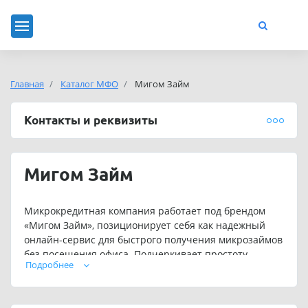
Главная
Каталог МФО
Мигом Займ
Контакты и реквизиты
Мигом Займ
Микрокредитная компания работает под брендом
«Мигом Займ», позиционирует себя как надежный
онлайн-сервис для быстрого получения микрозаймов
без посещения офиса. Подчеркивает простоту
Подробнее
процесса: заявка оформляется за 3-5 минут, деньги
переводятся на карту мгновенно, с вероятностью
одобрения до 95%.