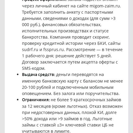
через личный кабинет на сайте migom-zaim.ru.
Требуется заполнить анкету с паспортными
данными, сведениями о доходах (для сумм >3
000 руб.), финансовых обязательствах,
исполнительных производствах и статусе
банкротства. Компания проводит скоринг,
проверку кредитной истории через БКИ, сайты
sudrf.ru и fssprus.ru. Рассмотрение — в течение
1 рабочего дня; решение действует 5 дней.
Договор заключается путем акцепта оферты с
SMS-кодом.
деньги переводятся на
Выдача средств:
именную банковскую карту с балансом не менее
20-100 рублей и подключенным мобильным
оповещением. Без залога или поручительства.
не более 9 краткосрочных займов
Ограничения:
за 12 месяцев (кроме льготных). Отказ возможен
при недостоверных данных, плохой КИ, долге
>50% дохода или >9 займов в год. Льготные
займы с ставкой ≤3× ключевой ставки ЦБ не
учитываются в лимите.