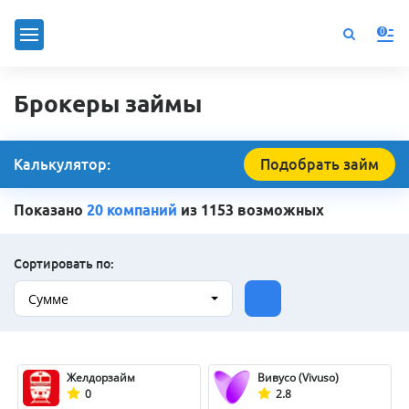
0
Брокеры займы
Калькулятор:
Подобрать займ
Показано
20 компаний
из 1153 возможных
Сортировать по:
Сумме
Желдорзайм
Вивусо (Vivuso)
0
2.8