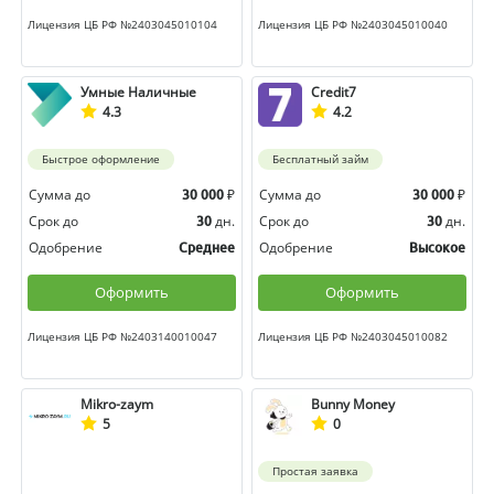
Лицензия ЦБ РФ №2403045010104
Лицензия ЦБ РФ №2403045010040
Умные Наличные
Credit7
4.3
4.2
Быстрое оформление
Бесплатный займ
Сумма до
₽
Сумма до
₽
30 000
30 000
Срок до
дн.
Срок до
дн.
30
30
Одобрение
Одобрение
Среднее
Высокое
Оформить
Оформить
Лицензия ЦБ РФ №2403140010047
Лицензия ЦБ РФ №2403045010082
Mikro-zaym
Bunny Money
5
0
Простая заявка