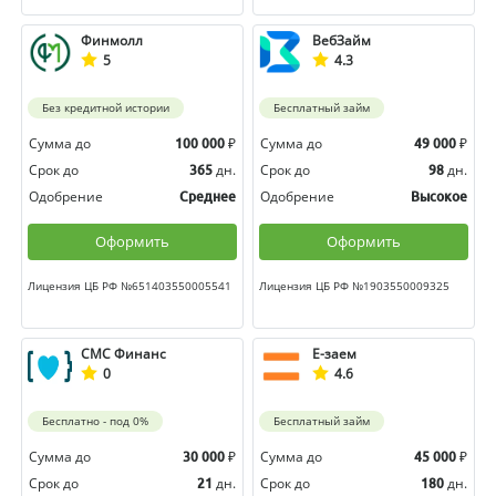
Финмолл
ВебЗайм
5
4.3
Без кредитной истории
Бесплатный займ
Сумма до
₽
Сумма до
₽
100 000
49 000
Срок до
дн.
Срок до
дн.
365
98
Одобрение
Одобрение
Среднее
Высокое
Оформить
Оформить
Лицензия ЦБ РФ №651403550005541
Лицензия ЦБ РФ №1903550009325
СМС Финанс
Е-заем
0
4.6
Бесплатно - под 0%
Бесплатный займ
Сумма до
₽
Сумма до
₽
30 000
45 000
Срок до
дн.
Срок до
дн.
21
180