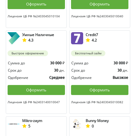
Оформить
Оформить
Лицензия ЦБ РФ №2403045010104
Лицензия ЦБ РФ №2403045010040
Умные Наличные
Credit7
4.3
4.2
Быстрое оформление
Бесплатный займ
Сумма до
₽
Сумма до
₽
30 000
30 000
Срок до
дн.
Срок до
дн.
30
30
Одобрение
Одобрение
Среднее
Высокое
Оформить
Оформить
Лицензия ЦБ РФ №2403140010047
Лицензия ЦБ РФ №2403045010082
Mikro-zaym
Bunny Money
5
0