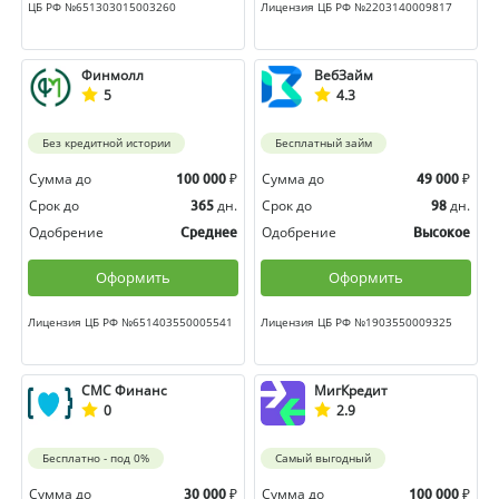
ЦБ РФ №651303015003260
Лицензия ЦБ РФ №2203140009817
Финмолл
ВебЗайм
5
4.3
Без кредитной истории
Бесплатный займ
Сумма до
₽
Сумма до
₽
100 000
49 000
Срок до
дн.
Срок до
дн.
365
98
Одобрение
Одобрение
Среднее
Высокое
Оформить
Оформить
Лицензия ЦБ РФ №651403550005541
Лицензия ЦБ РФ №1903550009325
СМС Финанс
МигКредит
0
2.9
Бесплатно - под 0%
Самый выгодный
Сумма до
₽
Сумма до
₽
30 000
100 000