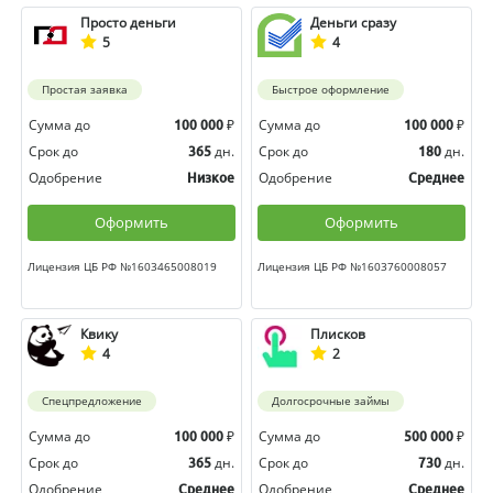
Просто деньги
Деньги сразу
5
4
Простая заявка
Быстрое оформление
Сумма до
₽
Сумма до
₽
100 000
100 000
Срок до
дн.
Срок до
дн.
365
180
Одобрение
Одобрение
Низкое
Среднее
Оформить
Оформить
Лицензия ЦБ РФ №1603465008019
Лицензия ЦБ РФ №1603760008057
Квику
Плисков
4
2
Спецпредложение
Долгосрочные займы
Сумма до
₽
Сумма до
₽
100 000
500 000
Срок до
дн.
Срок до
дн.
365
730
Одобрение
Одобрение
Среднее
Среднее