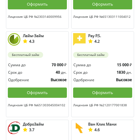
Оформить
Оформить
Лицензия ЦБ РФ №2303140009956
Лицензия ЦБ РФ №651303111004012
Лайм-Займ
Pay P.S.
4.3
4.2
Бесплатный займ
Бесплатный займ
Сумма до
₽
Сумма до
₽
70 000
15 000
Срок до
дн.
Срок до
дн.
40
1830
Одобрение
Одобрение
Высокое
Высокое
Оформить
Оформить
Лицензия ЦБ РФ №651303045004102
Лицензия ЦБ РФ №2120177001838
ДоброЗайм
Ван Клик Мани
3.7
4.6