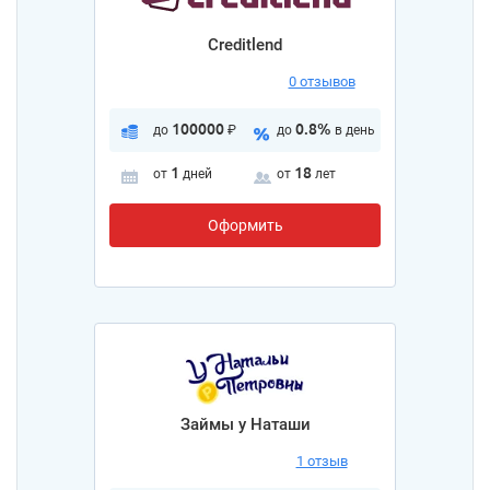
Creditlend
0 отзывов
100000
0.8%
до
₽
до
в день
1
18
от
дней
от
лет
Оформить
Займы у Наташи
1 отзыв