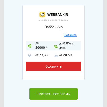
Вэббанкир
3 отзыва
до
0.8%
до
в
30000
₽
день
7
20
от
дней
от
лет
Оформить
Смотреть все займы