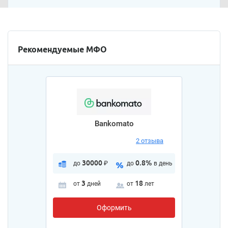
Рекомендуемые МФО
Bankomato
2 отзыва
30000
0.8%
до
₽
до
в день
3
18
от
дней
от
лет
Оформить