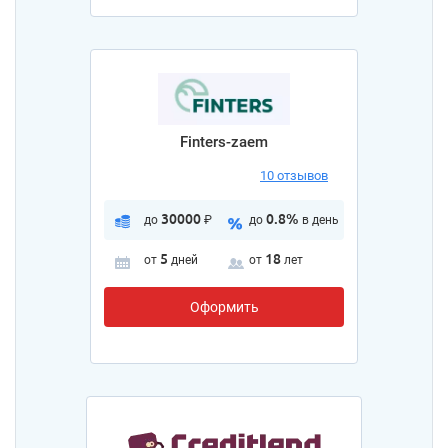
Finters-zaem
10 отзывов
30000
0.8%
до
₽
до
в день
5
18
от
дней
от
лет
Оформить