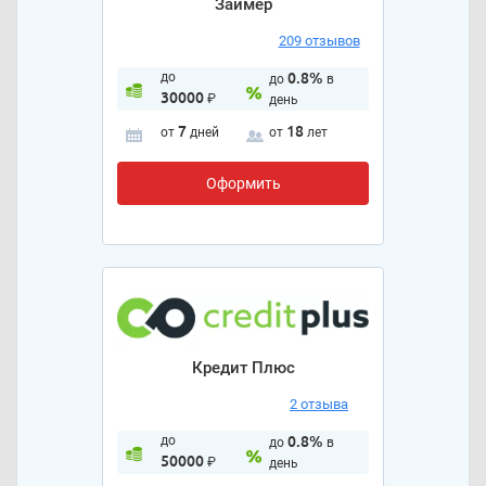
Займер
209 отзывов
до
0.8%
до
в
30000
₽
день
7
18
от
дней
от
лет
Оформить
Кредит Плюс
2 отзыва
до
0.8%
до
в
50000
₽
день