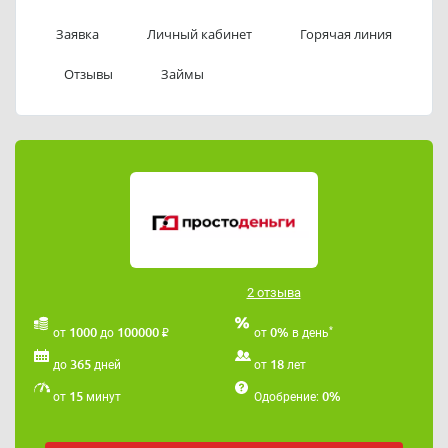
Электронная почта:
manager@p-dengi.ru
. На сайте
работает онлайн-чат.
Заявка
Личный кабинет
Горячая линия
Отзывы
Займы
2 отзыва
₽
*
1000
100000
0%
от
до
от
в день
365
18
до
дней
от
лет
15
0%
от
минут
Одобрение: