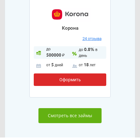
Корона
24 отзыва
до
0.8%
до
в
500000
₽
день
5
18
от
дней
от
лет
Оформить
Смотреть все займы