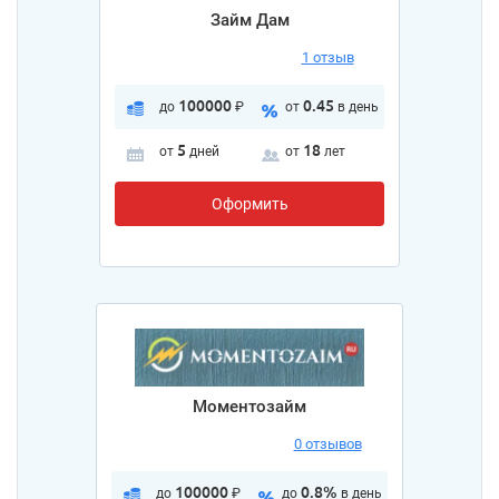
Займ Дам
1 отзыв
100000
0.45
до
₽
от
в день
5
18
от
дней
от
лет
Оформить
Моментозайм
0 отзывов
100000
0.8%
до
₽
до
в день