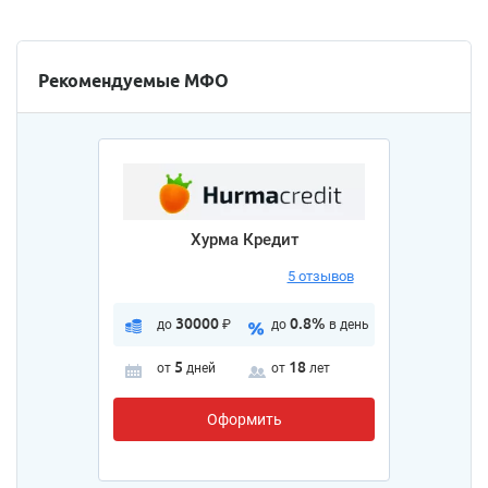
Рекомендуемые МФО
Хурма Кредит
5 отзывов
30000
0.8%
до
₽
до
в день
5
18
от
дней
от
лет
Оформить