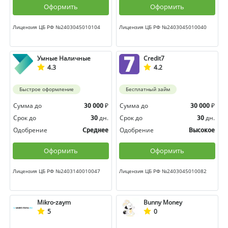
Оформить
Оформить
Лицензия ЦБ РФ №2403045010104
Лицензия ЦБ РФ №2403045010040
Умные Наличные
Credit7
4.3
4.2
Быстрое оформление
Бесплатный займ
Сумма до
₽
Сумма до
₽
30 000
30 000
Срок до
дн.
Срок до
дн.
30
30
Одобрение
Одобрение
Среднее
Высокое
Оформить
Оформить
Лицензия ЦБ РФ №2403140010047
Лицензия ЦБ РФ №2403045010082
Mikro-zaym
Bunny Money
5
0