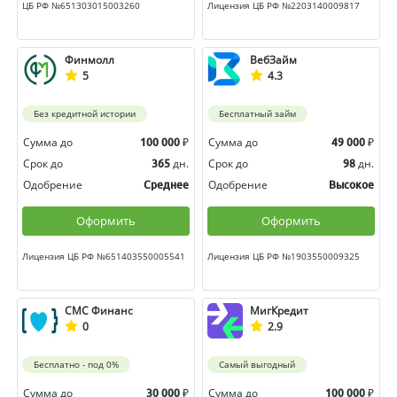
ЦБ РФ №651303015003260
Лицензия ЦБ РФ №2203140009817
Финмолл
ВебЗайм
5
4.3
Без кредитной истории
Бесплатный займ
Сумма до
₽
Сумма до
₽
100 000
49 000
Срок до
дн.
Срок до
дн.
365
98
Одобрение
Одобрение
Среднее
Высокое
Оформить
Оформить
Лицензия ЦБ РФ №651403550005541
Лицензия ЦБ РФ №1903550009325
СМС Финанс
МигКредит
0
2.9
Бесплатно - под 0%
Самый выгодный
Сумма до
₽
Сумма до
₽
30 000
100 000