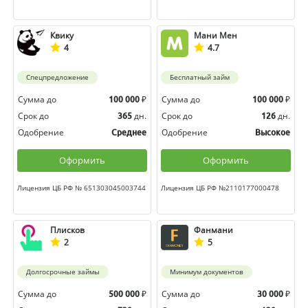
Квику
Мани Мен
4
4.7
Спецпредложение
Бесплатный займ
Сумма до
₽
Сумма до
₽
100 000
100 000
Срок до
дн.
Срок до
дн.
365
126
Одобрение
Одобрение
Среднее
Высокое
Оформить
Оформить
Лицензия ЦБ РФ № 651303045003744
Лицензия ЦБ РФ №2110177000478
Плисков
Фанмани
2
5
Долгосрочные займы
Минимум документов
Сумма до
₽
Сумма до
₽
500 000
30 000