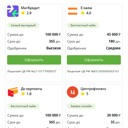
МигКредит
Е-заем
2.9
4.6
Самый выгодный
Бесплатный займ
Сумма до
₽
Сумма до
₽
100 000
45 000
Срок до
дн.
Срок до
дн.
365
180
Одобрение
Одобрение
Высокое
Среднее
Оформить
Оформить
Лицензия ЦБ РФ №2110177000037
Лицензия ЦБ РФ №651303045003161
До зарплаты
Центрофинанс
1.8
5
Бесплатный займ
Заявка онлайн
Сумма до
₽
Сумма до
₽
100 000
30 000
Срок до
дн.
Срок до
дн.
365
35