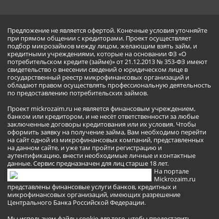
Предложение не является офертой. Конечные условия уточняйте
при прямом общении с кредиторами. Проект осуществляет
подбор микрозаймов между лицом, желающим взять займ, и
кредитными учреждениями, которые на основании ФЗ «О
потребительском кредите (займе)» от 21.12.2013 № 353-ФЗ имеют
свидетельство о внесении сведений о юридическом лице в
государственный реестр микрофинансовых организаций и
обладают правом осуществлять профессиональную деятельность
по предоставлению потребительских займов.
Проект mickrozaim.ru не является финансовым учреждением,
банком или кредитором, и не несёт ответственности за любые
заключенные договоры кредитования или их условия. Чтобы
оформить заявку на получение займа, Вам необходимо перейти
на сайт одной из микрофинансовых компаний, представленных
на данном сайте, и уже там пройти регистрацию и
аутентификацию, внести необходимые личные и контактные
данные. Сервис предназначен для лиц старше 18 лет.
На портале
Mickrozaim.ru
представлены финансовые услуги банков, кредитных и
микрофинансовых организаций, имеющих разрешение
Центрального Банка Российской Федерации.
Мы используем файлы cookie для того, чтобы предоставить