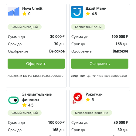
Nova Credit
Джой Мани
0
4.8
Самый выгодный
Бесплатный займ
Сумма до
₽
Сумма до
₽
30 000
100 000
Срок до
дн.
Срок до
дн.
30
168
Одобрение
Одобрение
Высокое
Высокое
Оформить
Оформить
Лицензия ЦБ РФ №651403550005450
Лицензия ЦБ РФ №651403550005450
Занимательные
Рокетмэн
финансы
5
4.5
Самый выгодный
Мгновенное решение
Сумма до
₽
Сумма до
₽
100 000
30 000
Срок до
дн.
Срок до
дн.
168
30