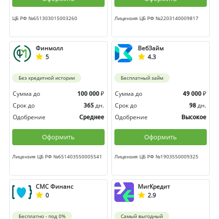
ЦБ РФ №651303015003260
Лицензия ЦБ РФ №2203140009817
Финмолл
ВебЗайм
5
4.3
Без кредитной истории
Бесплатный займ
Сумма до
₽
Сумма до
₽
100 000
49 000
Срок до
дн.
Срок до
дн.
365
98
Одобрение
Одобрение
Среднее
Высокое
Оформить
Оформить
Лицензия ЦБ РФ №651403550005541
Лицензия ЦБ РФ №1903550009325
СМС Финанс
МигКредит
0
2.9
Бесплатно - под 0%
Самый выгодный