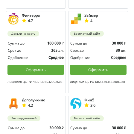
Финтерра
Займер
4.7
4
Деньги на карту
Бесплатный займ
Сумма до
₽
Сумма до
₽
100 000
30 000
Срок до
дн.
Срок до
дн.
365
30
Одобрение
Одобрение
Среднее
Среднее
Оформить
Оформить
Лицензия ЦБ РФ №651303532002603
Лицензия ЦБ РФ №651303532004088
Дополучкино
Фин5
4.2
3.6
Без поручителей
Бесплатный займ
Сумма до
₽
Сумма до
₽
30 000
30 000