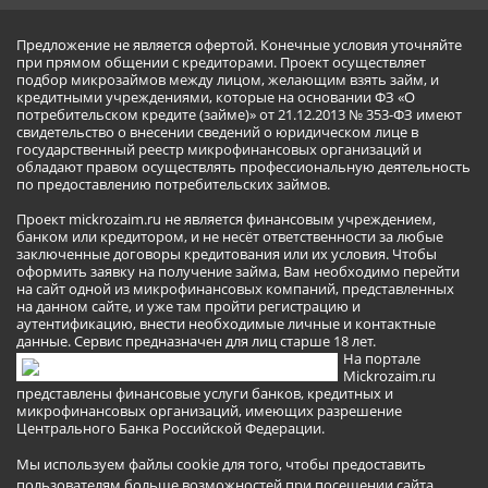
Предложение не является офертой. Конечные условия уточняйте
при прямом общении с кредиторами. Проект осуществляет
подбор микрозаймов между лицом, желающим взять займ, и
кредитными учреждениями, которые на основании ФЗ «О
потребительском кредите (займе)» от 21.12.2013 № 353-ФЗ имеют
свидетельство о внесении сведений о юридическом лице в
государственный реестр микрофинансовых организаций и
обладают правом осуществлять профессиональную деятельность
по предоставлению потребительских займов.
Проект mickrozaim.ru не является финансовым учреждением,
банком или кредитором, и не несёт ответственности за любые
заключенные договоры кредитования или их условия. Чтобы
оформить заявку на получение займа, Вам необходимо перейти
на сайт одной из микрофинансовых компаний, представленных
на данном сайте, и уже там пройти регистрацию и
аутентификацию, внести необходимые личные и контактные
данные. Сервис предназначен для лиц старше 18 лет.
На портале
Mickrozaim.ru
представлены финансовые услуги банков, кредитных и
микрофинансовых организаций, имеющих разрешение
Центрального Банка Российской Федерации.
Мы используем файлы cookie для того, чтобы предоставить
пользователям больше возможностей при посещении сайта