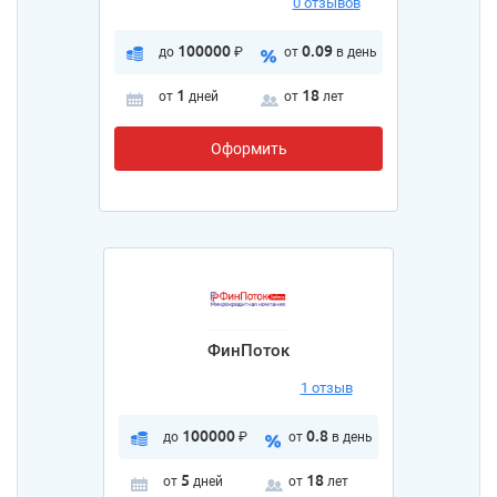
0 отзывов
100000
0.09
до
₽
от
в день
1
18
от
дней
от
лет
Оформить
ФинПоток
1 отзыв
100000
0.8
до
₽
от
в день
5
18
от
дней
от
лет