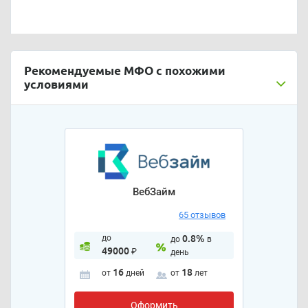
Рекомендуемые МФО с похожими
условиями
ВебЗайм
65 отзывов
до
0.8%
до
в
49000
₽
день
16
18
от
дней
от
лет
Оформить