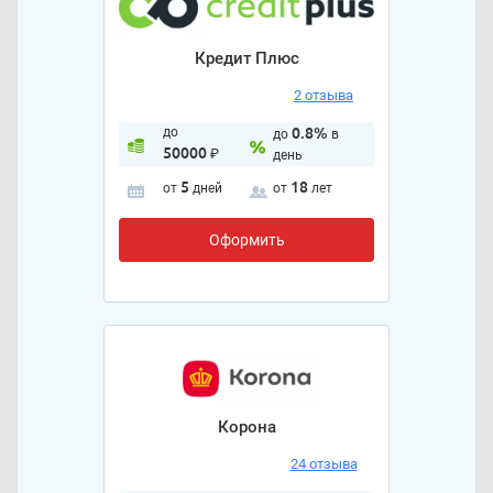
Кредит Плюс
2 отзыва
до
0.8%
до
в
50000
₽
день
5
18
от
дней
от
лет
Оформить
Корона
24 отзыва