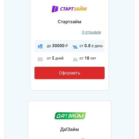
Стартзайм
0 отзывов
30000
0.8
до
₽
от
в день
5
18
от
дней
от
лет
Оформить
Да!Займ