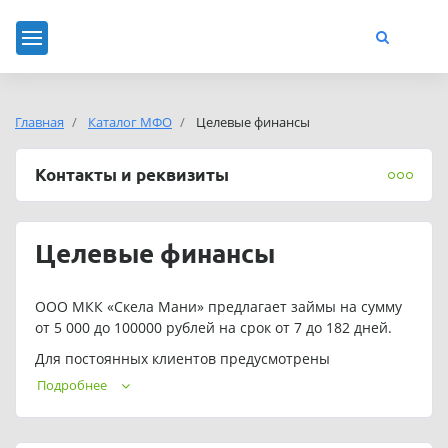
Главная
Каталог МФО
Целевые финансы
Контакты и реквизиты
Целевые финансы
ООО МКК «Скела Мани» предлагает займы на сумму
от 5 000 до 100000 рублей на срок от 7 до 182 дней.
Для постоянных клиентов предусмотрены
индивидуальные условия кредитования.
Подробнее
Телефон службы поддержки ООО МКК «Скела Мани» :
+7 (499) 130-62-99, 8 (800) 600-54-93.