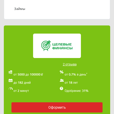
Займы
2 отзыва
₽
*
5000
100000
0.7%
от
до
от
в день
182
18
до
дней
от
лет
2
31%
от
минут
Одобрение:
Оформить