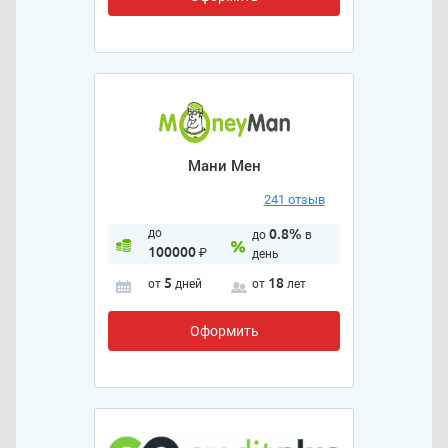
Мани Мен
241 отзыв
до
0.8%
до
в
100000
₽
день
5
18
от
дней
от
лет
Оформить