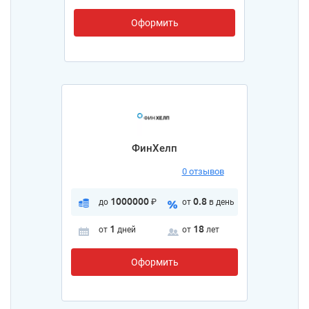
Оформить
ФинХелп
0 отзывов
1000000
0.8
до
₽
от
в день
1
18
от
дней
от
лет
Оформить