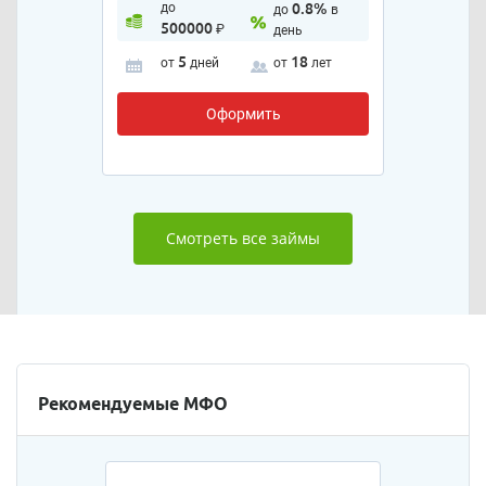
до
0.8%
до
в
500000
₽
день
5
18
от
дней
от
лет
Оформить
Смотреть все займы
Рекомендуемые МФО