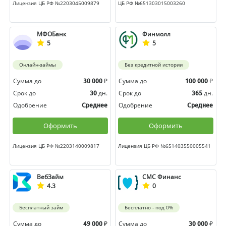
Лицензия ЦБ РФ №2203045009879
ЦБ РФ №651303015003260
МФОБанк
Финмолл
5
5
Онлайн-займы
Без кредитной истории
Сумма до
₽
Сумма до
₽
30 000
100 000
Срок до
дн.
Срок до
дн.
30
365
Одобрение
Одобрение
Среднее
Среднее
Оформить
Оформить
Лицензия ЦБ РФ №2203140009817
Лицензия ЦБ РФ №651403550005541
ВебЗайм
СМС Финанс
4.3
0
Бесплатный займ
Бесплатно - под 0%
Сумма до
₽
Сумма до
₽
49 000
30 000