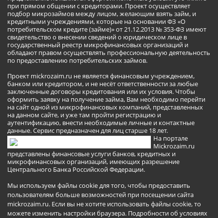
при прямом общении с кредиторами. Проект осуществляет
подбор микрозаймов между лицом, желающим взять займ, и
кредитными учреждениями, которые на основании ФЗ «О
потребительском кредите (займе)» от 21.12.2013 № 353-ФЗ имеют
свидетельство о внесении сведений о юридическом лице в
государственный реестр микрофинансовых организаций и
обладают правом осуществлять профессиональную деятельность
по предоставлению потребительских займов.
Проект mickrozaim.ru не является финансовым учреждением,
банком или кредитором, и не несёт ответственности за любые
заключенные договоры кредитования или их условия. Чтобы
оформить заявку на получение займа, Вам необходимо перейти
на сайт одной из микрофинансовых компаний, представленных
на данном сайте, и уже там пройти регистрацию и
аутентификацию, внести необходимые личные и контактные
данные. Сервис предназначен для лиц старше 18 лет.
На портале
Mickrozaim.ru
представлены финансовые услуги банков, кредитных и
микрофинансовых организаций, имеющих разрешение
Центрального Банка Российской Федерации.
Мы используем файлы cookie для того, чтобы предоставить
пользователям больше возможностей при посещении сайта
mickrozaim.ru. Если вы не хотите использовать файлы cookie, то
можете изменить настройки браузера.
Подробности об условиях