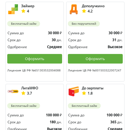
Займер
Дополучкино
4
4.2
Бесплатный займ
Без поручителей
Сумма до
₽
Сумма до
₽
30 000
30 000
Срок до
дн.
Срок до
дн.
30
31
Одобрение
Одобрение
Среднее
Высокое
Оформить
Оформить
Лицензия ЦБ РФ №651303532004088
Лицензия ЦБ РФ №001503322007247
ЛигаМФО
До зарплаты
3.7
1.8
Бесплатный займ
Бесплатный займ
Сумма до
₽
Сумма до
₽
100 000
100 000
Срок до
дн.
Срок до
дн.
180
365
Одобрение
Одобрение
Высокое
Среднее