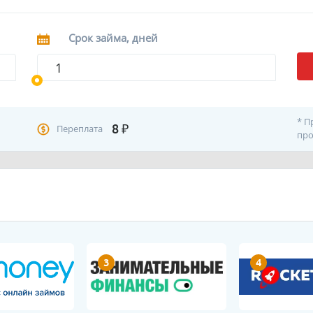
Срок займа, дней
* П
8
₽
Переплата
про
3
4