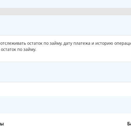
отслеживать остаток по займу, дату платежа и историю операц
остаток по займу.
ты
Б