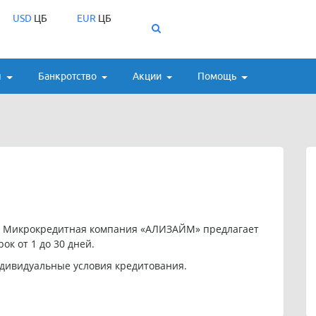
USD
ЦБ
EUR
ЦБ
ы
Банкротство
Акции
Помощь
ю Микрокредитная компания «АЛИЗАЙМ» предлагает
ок от 1 до 30 дней.
дивидуальные условия кредитования.
ЙМ»: 89259975080.
ЙМ»:
ceo@alizaim.ru