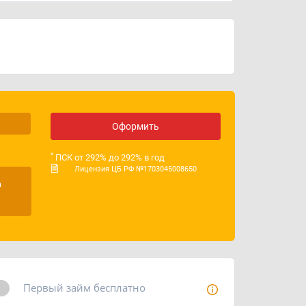
ИНН
7743224902
ОГРН
1177746950171
Лицензия ЦБ РФ
№ 1703045008650
Оформить
*
ПСК от 292% до 292% в год
Лицензия ЦБ РФ №1703045008650
а
Первый займ бесплатно