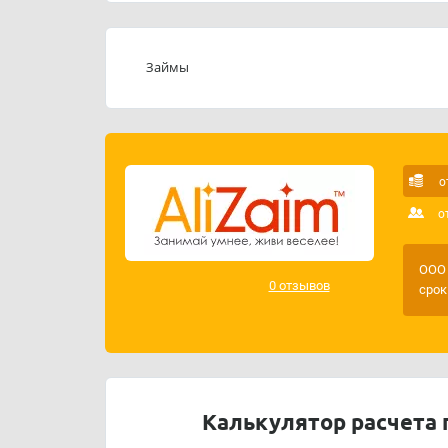
Займы
о
о
ООО 
0 отзывов
срок
Калькулятор расчета 