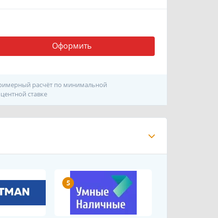
Оформить
римерный расчёт по минимальной
центной ставке
5