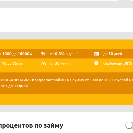
1000
16000
₽
0.8%
30
*
т
до
от
в день
до
дней
18
65
30
38%
т
до
лет
от
минут
Одобрение:
МКК «АЛИЗАЙМ» предлагает займы на сумму от 1000 до 16000 рублей н
 от 1 до 30 дней.
процентов по займу