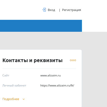
Вход
Регистрация
Контакты и реквизиты
Сайт
www.alizaim.ru
Личный кабинет
https://www.alizaim.ru/lk/
Телефоны
89259975080
Подробнее
График работы
с 06:00 до 00:00