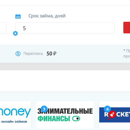
Срок займа, дней
* П
50
₽
Переплата
про
3
4