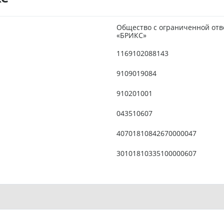
Общество с ограниченной от
«БРИКС»
1169102088143
9109019084
910201001
043510607
40701810842670000047
30101810335100000607