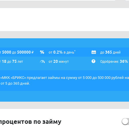
5000
500000
₽
0.2%
365
*
т
до
от
в день
до
дней
18
75
20
36%
т
до
лет
от
минут
Одобрение:
«МКК «БРИКС» предлагает займы на сумму от 5 000 до 500 000 рублей на
 от 5 до 365 дней.
процентов по займу