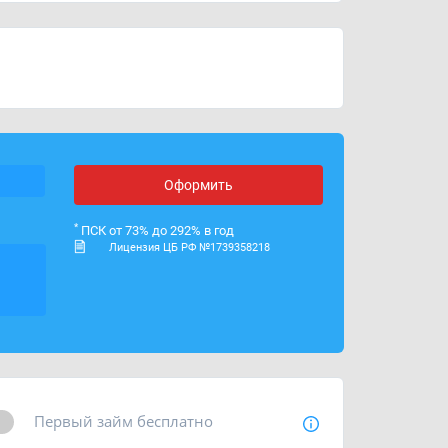
ОГРН
1169102088143
Лицензия ЦБ РФ
№ 1739358218
Оформить
*
ПСК от 73% до 292% в год
Лицензия ЦБ РФ №1739358218
Первый займ бесплатно