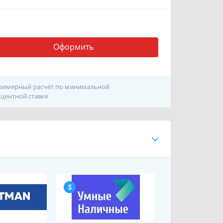
Оформить
римерный расчёт по минимальной
центной ставке
5