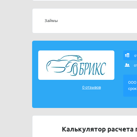
Займы
о
о
ООО 
0 отзывов
срок
Калькулятор расчета 