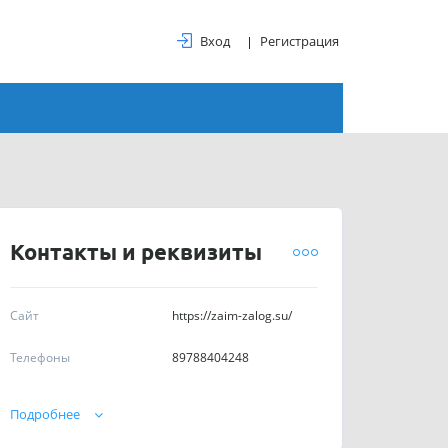
Вход
Регистрация
Контакты и реквизиты
Сайт
https://zaim-zalog.su/
Телефоны
89788404248
График работы
с 9:00 до 18:00
Подробнее
ИНН
9109019084