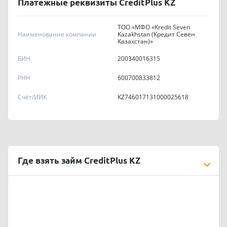
Платежные реквизиты CreditPlus KZ
ТОО «МФО «Kredit Seven
Наименование компании
Kazakhstan (Кредит Севен
Казахстан)»
БИН
200340016315
РНН
600700833812
Счёт/ИИК
KZ746017131000025618
Где взять займ CreditPlus KZ