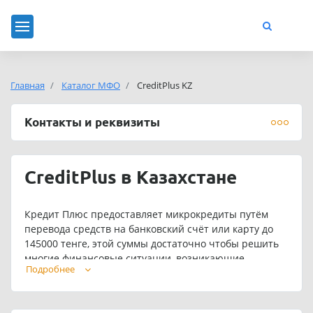
Главная
Каталог МФО
CreditPlus KZ
Контакты и реквизиты
CreditPlus в Казахстане
Кредит Плюс предоставляет микрокредиты путём
перевода средств на банковский счёт или карту до
145000 тенге, этой суммы достаточно чтобы решить
многие финансовые ситуации, возникающие
Подробнее
неожиданно. Микрокредит берут чаще всего, когда
под рукой нет достаточной суммы наличными или
деньги нужны срочно. Вот примеры ситуаций, в