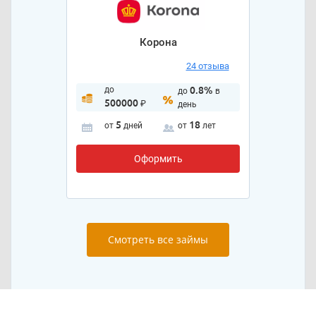
Корона
24 отзыва
до
0.8%
до
в
500000
₽
день
5
18
от
дней
от
лет
Оформить
Смотреть все займы