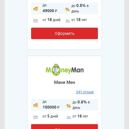
до
0.8%
до
в
49000
₽
день
16
18
от
дней
от
лет
Оформить
Мани Мен
241 отзыв
до
0.8%
до
в
100000
₽
день
5
18
от
дней
от
лет