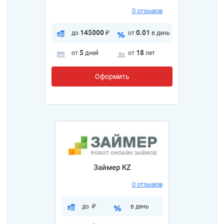
0 отзывов
145000
0.01
до
₽
от
в день
5
18
от
дней
от
лет
Оформить
Займер KZ
0 отзывов
до
₽
в день