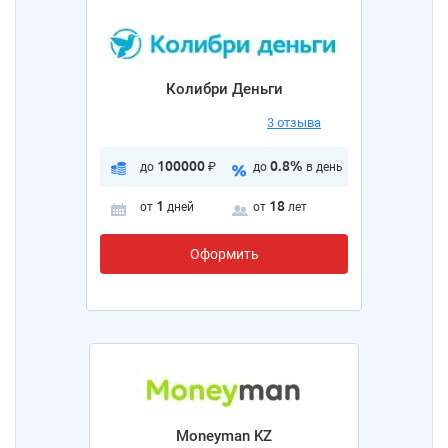
Колибри Деньги
3 отзыва
100000
0.8%
до
₽
до
в день
1
18
от
дней
от
лет
Оформить
Moneyman KZ