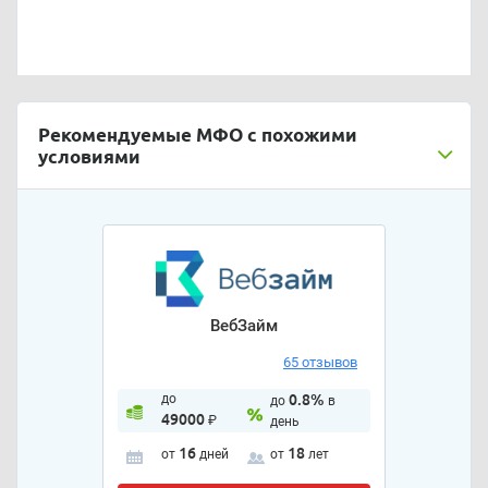
Рекомендуемые МФО с похожими
условиями
ВебЗайм
65 отзывов
до
0.8%
до
в
49000
₽
день
16
18
от
дней
от
лет