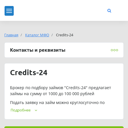
Главная
Каталог МФО
Credits-24
Контакты и реквизиты
Credits-24
Брокер по подбору займов "Credits-24" предлагает
займы на сумму от 1000 до 100 000 рублей
Подать заявку на займ можно круглосуточно по
телефону: +7 (499) 113-69-22
Подробнее
Адрес электронной почты:
support@credits-24.ru
Обращаем ваше внимание, что подбор займа в "Credits-