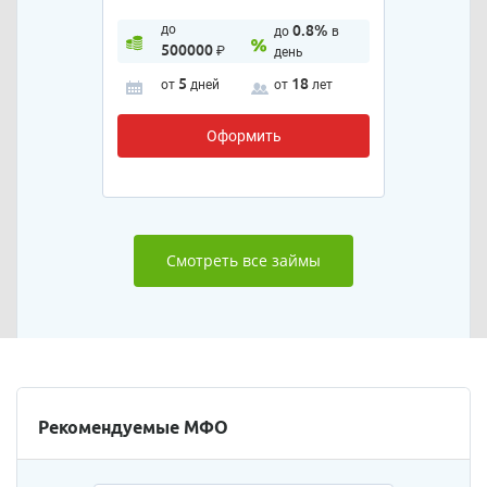
до
0.8%
до
в
500000
₽
день
5
18
от
дней
от
лет
Оформить
Смотреть все займы
Рекомендуемые МФО